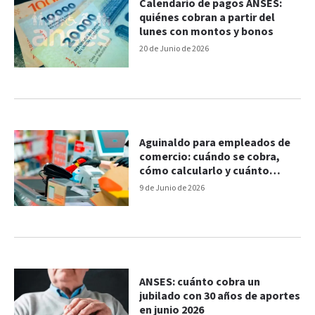
Calendario de pagos ANSES:
quiénes cobran a partir del
lunes con montos y bonos
20 de Junio de 2026
Aguinaldo para empleados de
comercio: cuándo se cobra,
cómo calcularlo y cuánto
corresponde
9 de Junio de 2026
ANSES: cuánto cobra un
jubilado con 30 años de aportes
en junio 2026