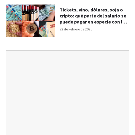
Tickets, vino, dólares, soja o
cripto: qué parte del salario se
puede pagar en especie con la
Reforma Laboral
22 de Febrero de 2026