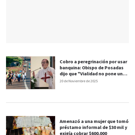
Cobro a peregrinación por usar
banquina: Obispo de Posadas
dijo que "Vialidad no pone un
peso en las rutas"
20 de Noviembre de 2025
Amenazó a una mujer que tomó
préstamo informal de $30 mil y
exigía cobrar $600.000