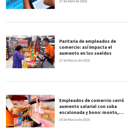
27 de Abril de 2026
Paritaria de empleados de
comercio: así impacta el
aumento en los sueldos
27 de Marzo de 2026
Empleados de comercio cerró
aumento salarial con suba
escalonada y bono: monto,
porcentaje y cuotas
26 de Marzo de 2026