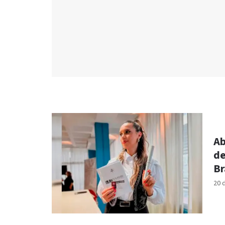
Ab
de
Br
20 