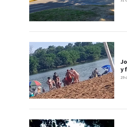
31 
Jo
y 
29 