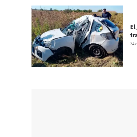
El
tr
24 