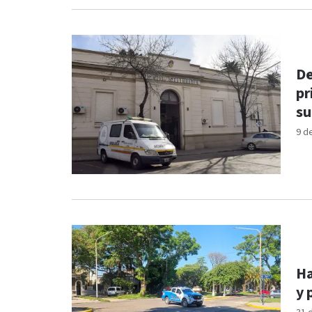
De
pr
su
9 d
Ha
y 