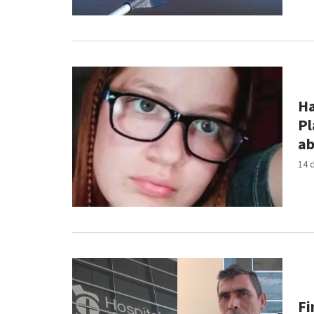
Ha
Pl
a
14 
Fi