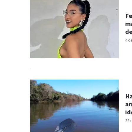
Fe
ma
de
4 d
Ha
ar
id
22 