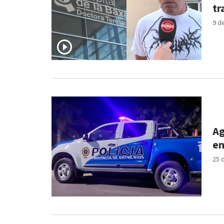
tr
9 d
Ag
en
25 