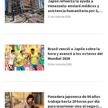
Japón refuerza la ayuda a
Venezuela: enviará médicos y
asistencia humanitaria por 3,5
millones de dólares
11 de Julio de 2026
Brasil venció a Japón sobre la
hora y avanzó a los octavos del
Mundial 2026
29 de Junio de 2026
Panadera japonesa de 84 años
trabaja hasta 20 horas por día
para mantener vivo el negocio