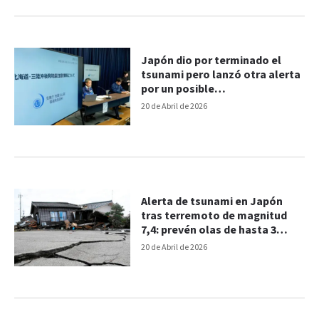
Japón dio por terminado el
tsunami pero lanzó otra alerta
por un posible
“megaterremoto”
20 de Abril de 2026
Alerta de tsunami en Japón
tras terremoto de magnitud
7,4: prevén olas de hasta 3
metros
20 de Abril de 2026