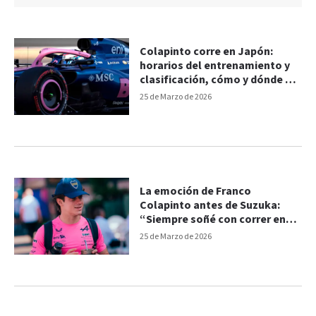
Colapinto corre en Japón:
horarios del entrenamiento y
clasificación, cómo y dónde ver
la Fórmula 1
25 de Marzo de 2026
La emoción de Franco
Colapinto antes de Suzuka:
“Siempre soñé con correr en
Japón”
25 de Marzo de 2026