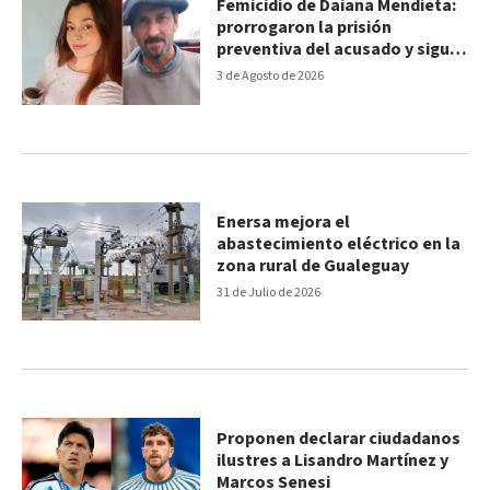
Femicidio de Daiana Mendieta:
prorrogaron la prisión
preventiva del acusado y sigue
la investigación
3 de Agosto de 2026
Enersa mejora el
abastecimiento eléctrico en la
zona rural de Gualeguay
31 de Julio de 2026
Proponen declarar ciudadanos
ilustres a Lisandro Martínez y
Marcos Senesi