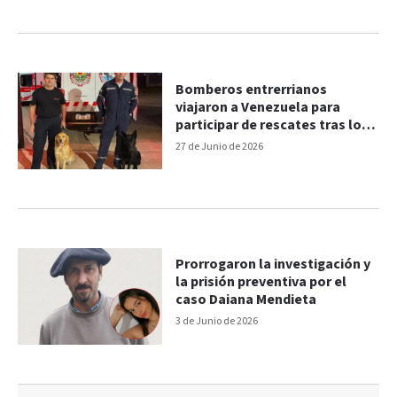
Bomberos entrerrianos
viajaron a Venezuela para
participar de rescates tras los
terremotos
27 de Junio de 2026
Prorrogaron la investigación y
la prisión preventiva por el
caso Daiana Mendieta
3 de Junio de 2026