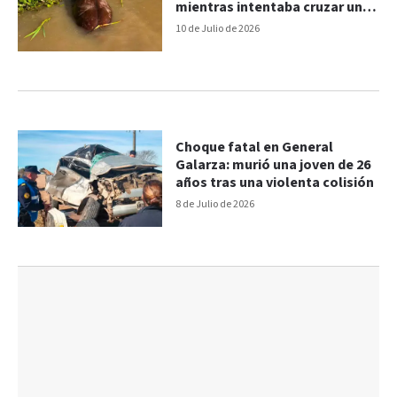
mientras intentaba cruzar un
arroyo
10 de Julio de 2026
Choque fatal en General
Galarza: murió una joven de 26
años tras una violenta colisión
8 de Julio de 2026