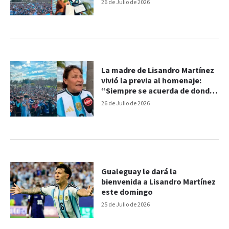
enorme representar a mi
26 de Julio de 2026
ciudad"
La madre de Lisandro Martínez
vivió la previa al homenaje:
“Siempre se acuerda de donde
nació”
26 de Julio de 2026
Gualeguay le dará la
bienvenida a Lisandro Martínez
este domingo
25 de Julio de 2026