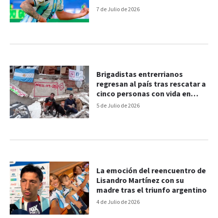
7 de Julio de 2026
Brigadistas entrerrianos
regresan al país tras rescatar a
cinco personas con vida en
Venezuela
5 de Julio de 2026
La emoción del reencuentro de
Lisandro Martínez con su
madre tras el triunfo argentino
4 de Julio de 2026