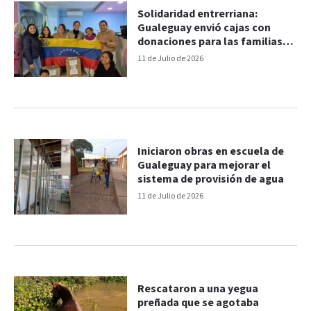
Solidaridad entrerriana:
Gualeguay envió cajas con
donaciones para las familias
afectadas por el terremoto en
11 de Julio de 2026
Venezuela
Iniciaron obras en escuela de
Gualeguay para mejorar el
sistema de provisión de agua
11 de Julio de 2026
Rescataron a una yegua
preñada que se agotaba