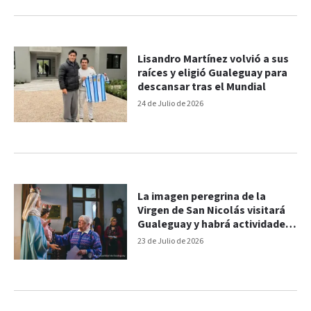
Lisandro Martínez volvió a sus
raíces y eligió Gualeguay para
descansar tras el Mundial
24 de Julio de 2026
La imagen peregrina de la
Virgen de San Nicolás visitará
Gualeguay y habrá actividades
religiosas
23 de Julio de 2026