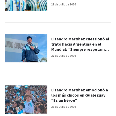
29 de Julio de 2026
Lisandro Martínez cuestionó el
trato hacia Argentina en el
Mundial: “Siempre respetamos
al rival”
27 de Julio de 2026
Lisandro Martínez emocionó a
los más chicos en Gualeguay:
"Es un héroe"
26 de Julio de 2026