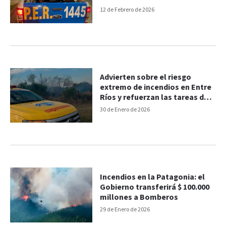
12 de Febrero de 2026
Advierten sobre el riesgo
extremo de incendios en Entre
Ríos y refuerzan las tareas de
monitoreo
30 de Enero de 2026
Incendios en la Patagonia: el
Gobierno transferirá $ 100.000
millones a Bomberos
29 de Enero de 2026