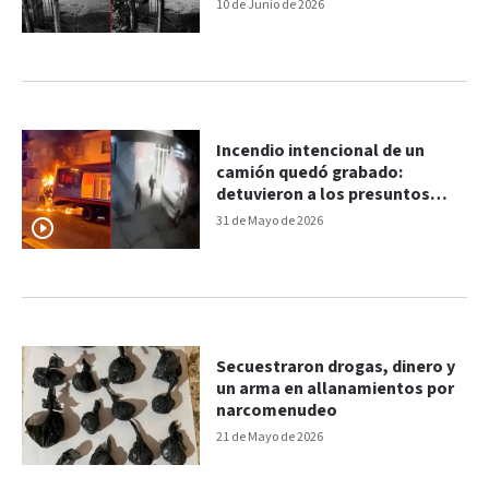
a tres sospechosos
10 de Junio de 2026
Incendio intencional de un
camión quedó grabado:
detuvieron a los presuntos
involucrados
31 de Mayo de 2026
Secuestraron drogas, dinero y
un arma en allanamientos por
narcomenudeo
21 de Mayo de 2026