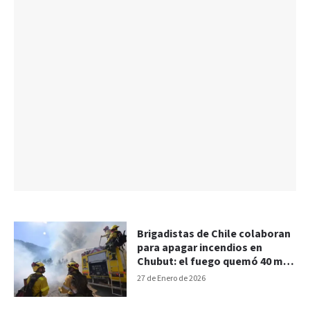
Brigadistas de Chile colaboran
para apagar incendios en
Chubut: el fuego quemó 40 mil
hectáreas
27 de Enero de 2026