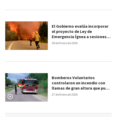
El Gobierno evalúa incorporar
el proyecto de Ley de
Emergencia Ígnea a sesiones
extraordinarias
28 de Enero de 2026
Bomberos Voluntarios
controlaron un incendio con
llamas de gran altura que puso
en riesgo viviendas en Paraná
27 de Enero de 2026