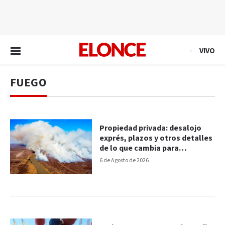
EN VIVO
VIVO
FUEGO
Propiedad privada: desalojo
exprés, plazos y otros detalles
de lo que cambia para
propietarios e inquilinos
6 de Agosto de 2026