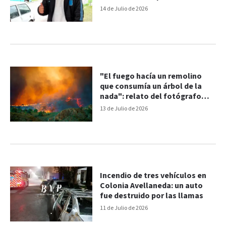
pareja: ya había denuncias
14 de Julio de 2026
"El fuego hacía un remolino
que consumía un árbol de la
nada": relato del fotógrafo
argentino en el incendio de
13 de Julio de 2026
Almería
Incendio de tres vehículos en
Colonia Avellaneda: un auto
fue destruido por las llamas
11 de Julio de 2026