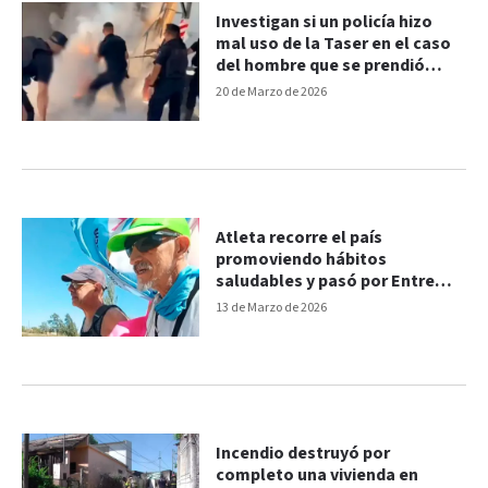
Investigan si un policía hizo
mal uso de la Taser en el caso
del hombre que se prendió
fuego
20 de Marzo de 2026
Atleta recorre el país
promoviendo hábitos
saludables y pasó por Entre
Ríos
13 de Marzo de 2026
Incendio destruyó por
completo una vivienda en