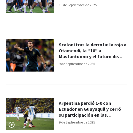
10 de Septiembre de 2025
Scaloni tras la derrota: la roja a
Otamendi, la “10″ a
Mastantuono y el futuro de
Messi
9 de Septiembre de 2025
Argentina perdió 1-0 con
Ecuador en Guayaquil y cerró
su participación en las
Eliminatorias
9 de Septiembre de 2025