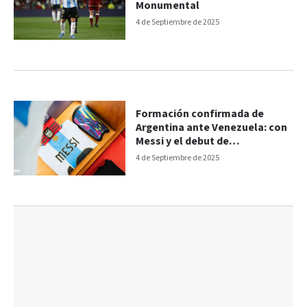
Monumental
4 de Septiembre de 2025
Formación confirmada de
Argentina ante Venezuela: con
Messi y el debut de
Mastantuono
4 de Septiembre de 2025