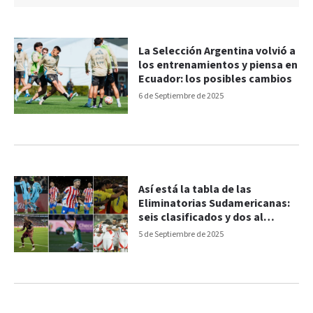
La Selección Argentina volvió a
los entrenamientos y piensa en
Ecuador: los posibles cambios
6 de Septiembre de 2025
Así está la tabla de las
Eliminatorias Sudamericanas:
seis clasificados y dos al
Repechaje
5 de Septiembre de 2025