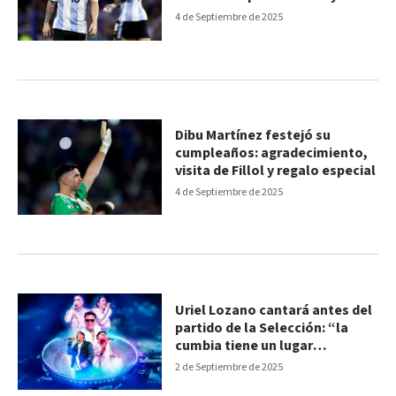
formaciones
4 de Septiembre de 2025
Dibu Martínez festejó su
cumpleaños: agradecimiento,
visita de Fillol y regalo especial
4 de Septiembre de 2025
Uriel Lozano cantará antes del
partido de la Selección: “la
cumbia tiene un lugar
importante”
2 de Septiembre de 2025