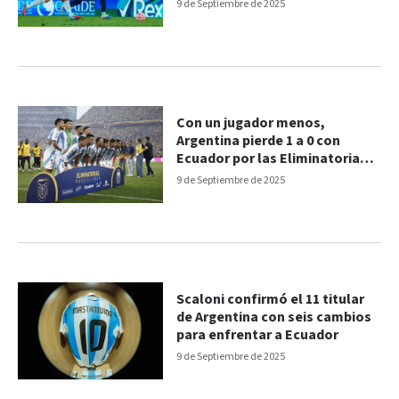
Eliminatorias
9 de Septiembre de 2025
Con un jugador menos,
Argentina pierde 1 a 0 con
Ecuador por las Eliminatorias
Sudamericanas
9 de Septiembre de 2025
Scaloni confirmó el 11 titular
de Argentina con seis cambios
para enfrentar a Ecuador
9 de Septiembre de 2025