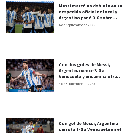
Messi marcó un doblete en su
despedida oficial de local y
Argentina ganó 3-0 sobre
Venezuela
4 de Septiembre de 2025
Con dos goles de Messi,
Argentina vence 3-0 a
Venezuela y encamina otra
victoria en el Monumental
4 de Septiembre de 2025
Con gol de Messi, Argentina
derrota 1-0 a Venezuela en el