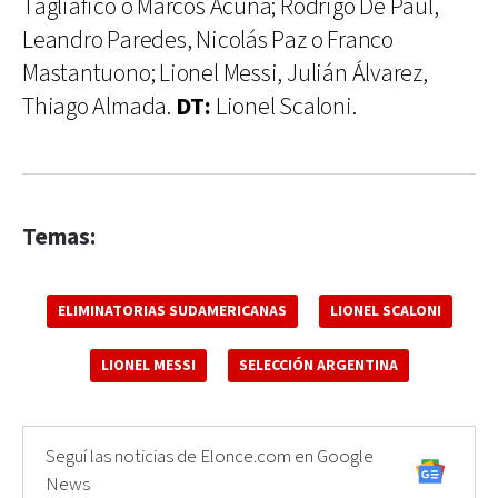
Tagliafico o Marcos Acuña; Rodrigo De Paul,
Leandro Paredes, Nicolás Paz o Franco
Mastantuono; Lionel Messi, Julián Álvarez,
Thiago Almada.
DT:
Lionel Scaloni.
Temas:
ELIMINATORIAS SUDAMERICANAS
LIONEL SCALONI
LIONEL MESSI
SELECCIÓN ARGENTINA
Seguí las noticias de Elonce.com en Google
News