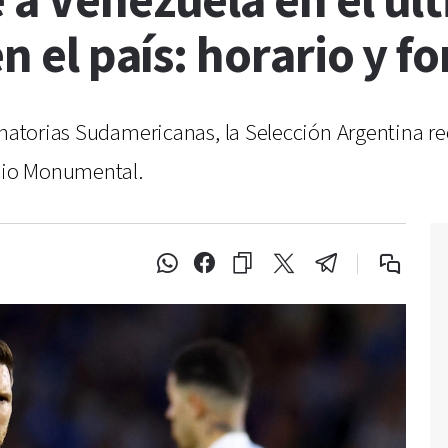
 a Venezuela en el úl
en el país: horario y 
inatorias Sudamericanas, la Selección Argentina re
adio Monumental.