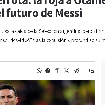
errota: la roja a Otam
l futuro de Messi
o tras la caída de la Selección argentina, pero afi
se “desvirtuó” tras la expulsión y profundizó su 