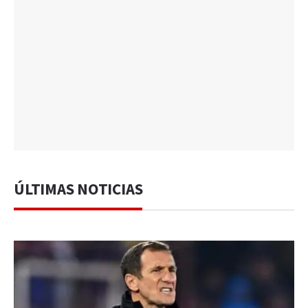
ÚLTIMAS NOTICIAS