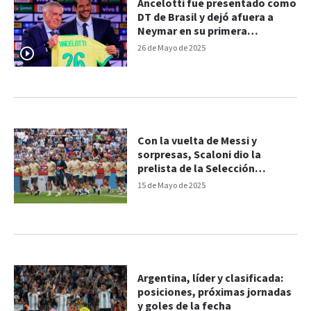
Ancelotti fue presentado como
DT de Brasil y dejó afuera a
Neymar en su primera
convocatoria
26 de Mayo de 2025
Con la vuelta de Messi y
sorpresas, Scaloni dio la
prelista de la Selección
Argentina
15 de Mayo de 2025
Argentina, líder y clasificada:
posiciones, próximas jornadas
y goles de la fecha