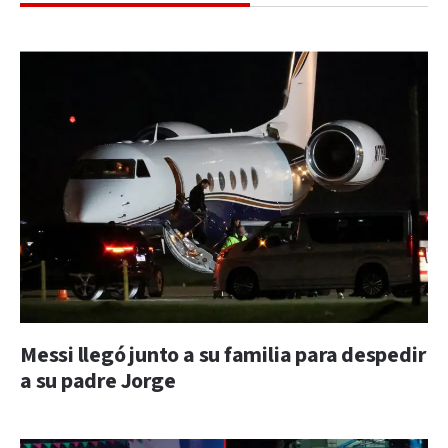
Messi llegó junto a su familia para despedir
a su padre Jorge