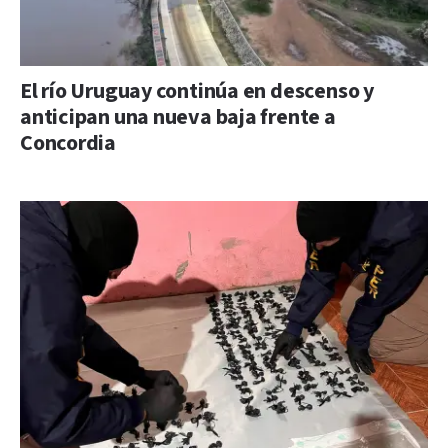
El río Uruguay continúa en descenso y
anticipan una nueva baja frente a
Concordia