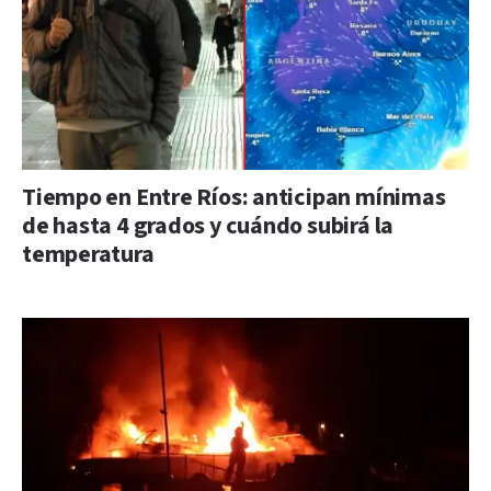
Tiempo en Entre Ríos: anticipan mínimas
de hasta 4 grados y cuándo subirá la
temperatura