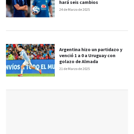
hará seis cambios
24 de Marzo de 2025
Argentina hizo un partidazo y
venció 1 a 0 a Uruguay con
golazo de Almada
21 de Marzo de 2025