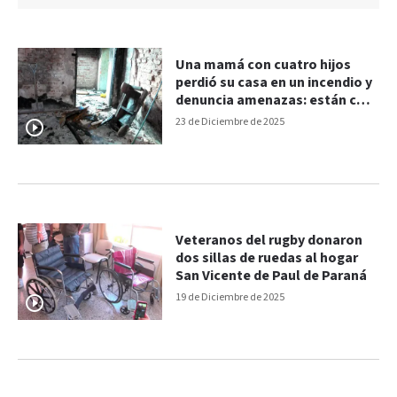
Una mamá con cuatro hijos
perdió su casa en un incendio y
denuncia amenazas: están con
lo puesto
23 de Diciembre de 2025
Veteranos del rugby donaron
dos sillas de ruedas al hogar
San Vicente de Paul de Paraná
19 de Diciembre de 2025