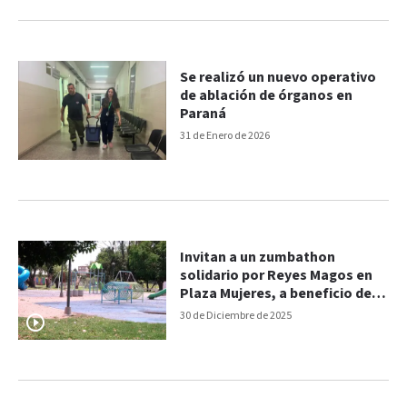
Se realizó un nuevo operativo
de ablación de órganos en
Paraná
31 de Enero de 2026
Invitan a un zumbathon
solidario por Reyes Magos en
Plaza Mujeres, a beneficio del
Hospital San Roque
30 de Diciembre de 2025