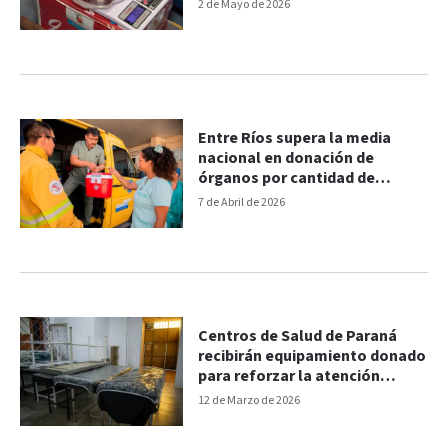
2 de Mayo de 2026
Entre Ríos supera la media
nacional en donación de
órganos por cantidad de
habitantes
7 de Abril de 2026
Centros de Salud de Paraná
recibirán equipamiento donado
para reforzar la atención
primaria
12 de Marzo de 2026