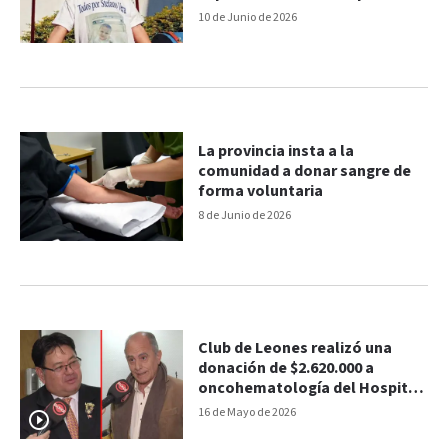
cambie la vida
10 de Junio de 2026
La provincia insta a la
comunidad a donar sangre de
forma voluntaria
8 de Junio de 2026
Club de Leones realizó una
donación de $2.620.000 a
oncohematología del Hospital
San Roque
16 de Mayo de 2026