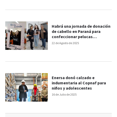
Habrá una jornada de donación
de cabello en Paraná para
confeccionar pelucas
oncológicas
22 de Agosto de 2025
Enersa donó calzado e
indumentaria al Copnaf para
niños y adolescentes
16 de Julio de 2025