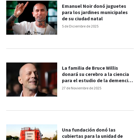
Emanuel Noir donó juguetes
para los jardines municipales
de su ciudad natal
5 de Diciembre de 2025
La familia de Bruce Willis
donará su cerebro a la ciencia
para el estudio de la demencia
frontotemporal
27 de Noviembre de 2025
Una fundación donó las
cubiertas para la unidad de