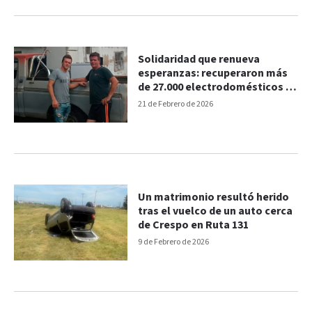
Solidaridad que renueva
esperanzas: recuperaron más
de 27.000 electrodomésticos y
los donaron
21 de Febrero de 2026
Un matrimonio resultó herido
tras el vuelco de un auto cerca
de Crespo en Ruta 131
9 de Febrero de 2026