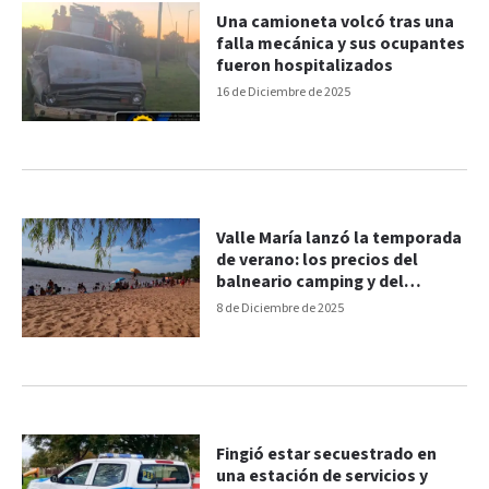
Una camioneta volcó tras una
falla mecánica y sus ocupantes
fueron hospitalizados
16 de Diciembre de 2025
Valle María lanzó la temporada
de verano: los precios del
balneario camping y del
complejo de piletas
8 de Diciembre de 2025
Fingió estar secuestrado en
una estación de servicios y