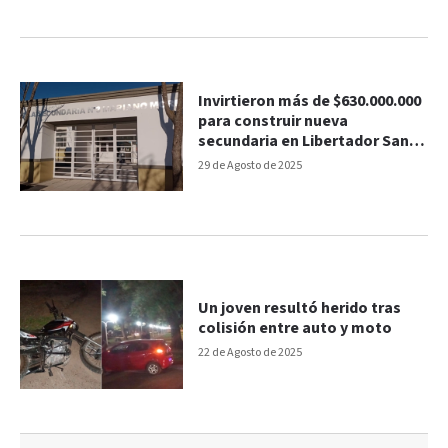
Invirtieron más de $630.000.000
para construir nueva
secundaria en Libertador San
Martín
29 de Agosto de 2025
Un joven resultó herido tras
colisión entre auto y moto
22 de Agosto de 2025