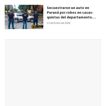
Secuestraron un auto en
Paraná por robos en casas-
quintas del departamento
Diamante
21 de Enero de 2026