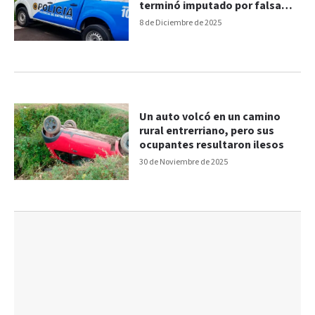
terminó imputado por falsa
denuncia
8 de Diciembre de 2025
Un auto volcó en un camino
rural entrerriano, pero sus
ocupantes resultaron ilesos
30 de Noviembre de 2025