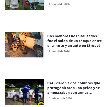
provincia
14 de Abril de 2026
Dos menores hospitalizados
fue el saldo de un choque entre
una moto y un auto en Strobel
12 de Abril de 2026
Detuvieron a dos hombres que
protagonizaron una pelea y se
amenazaban con armas
blancas
14 de Marzo de 2026