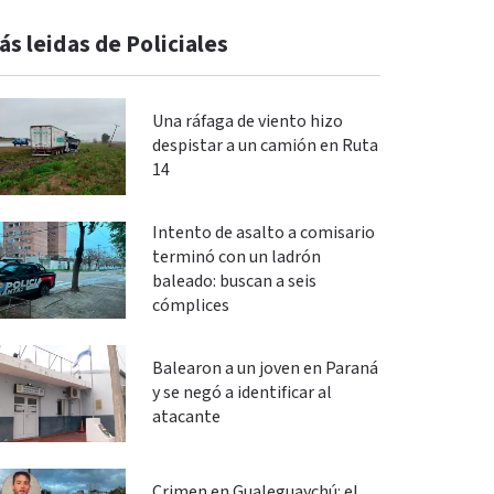
ás leidas de Policiales
Una ráfaga de viento hizo
despistar a un camión en Ruta
14
Intento de asalto a comisario
terminó con un ladrón
baleado: buscan a seis
cómplices
Balearon a un joven en Paraná
y se negó a identificar al
atacante
Crimen en Gualeguaychú: el