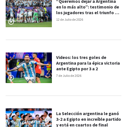
“Queremos dejar a Argentina
en lo más alto”: testimonio de
los jugadores tras el triunfo de
la Selección
12 de Julio de 2026
Videos: los tres goles de
Argentina para la épica victoria
ante Egipto por 3 a 2
7 de Julio de 2026
La Selección argentina le ganó
3-2 a Egipto en increíble partido
y está en cuartos de final