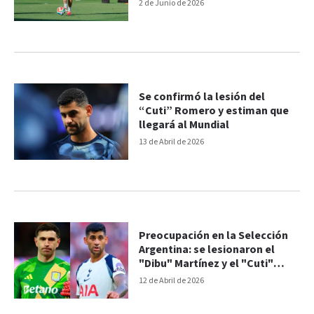
clave
2 de Junio de 2026
Se confirmó la lesión del
“Cuti” Romero y estiman que
llegará al Mundial
13 de Abril de 2026
Preocupación en la Selección
Argentina: se lesionaron el
"Dibu" Martínez y el "Cuti"
Romero
12 de Abril de 2026