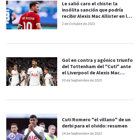
Le salió caro el chiste: la
insólita sanción que podría
recibir Alexis Mac Allister en la
Premier League
2 de Octubre de 2023
Gol en contra y agónico triunfo
del Tottenham del "Cuti" ante
el Liverpool de Alexis Mac
Allister: los goles
30 de Septiembre de 2023
Cuti Romero "el villano" de un
derbi para el olvido: resumen
24 de Septiembre de 2023