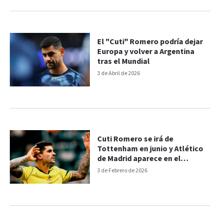
El "Cuti" Romero podría dejar
Europa y volver a Argentina
tras el Mundial
3 de Abril de 2026
Cuti Romero se irá de
Tottenham en junio y Atlético
de Madrid aparece en el
horizonte
3 de Febrero de 2026