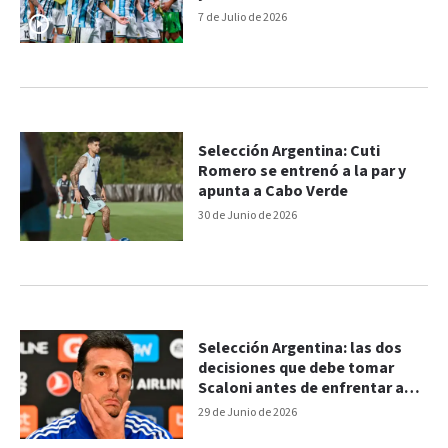
7 de Julio de 2026
Selección Argentina: Cuti
Romero se entrenó a la par y
apunta a Cabo Verde
30 de Junio de 2026
Selección Argentina: las dos
decisiones que debe tomar
Scaloni antes de enfrentar a
Cabo Verde
29 de Junio de 2026