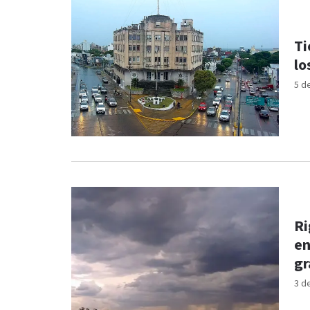
Ti
lo
5 d
Ri
en
gr
3 d