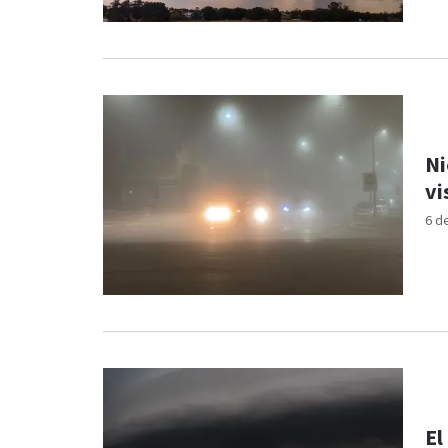
Ni
vi
6 d
El