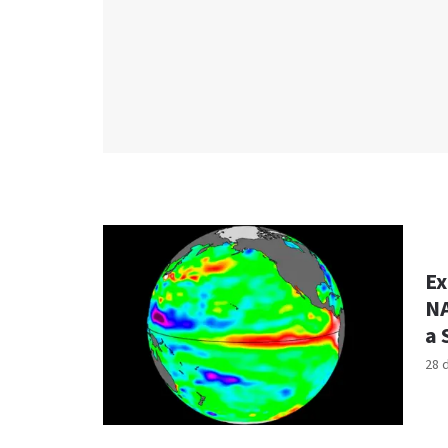
Ex
NA
a 
28 