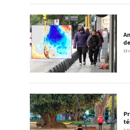
An
de
18 
Pr
té