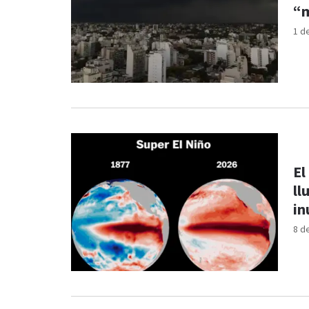
“m
1 d
El
ll
in
8 d