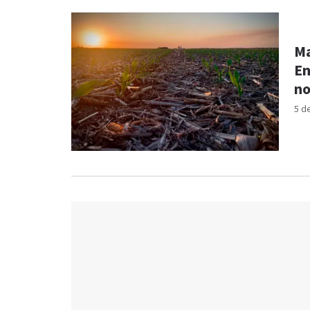
Ma
En
no
5 d