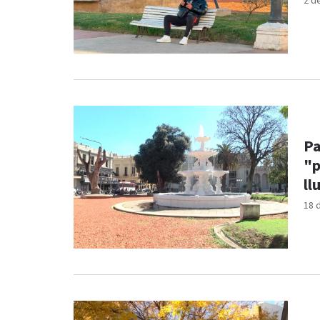
2 d
Pa
"p
ll
18 