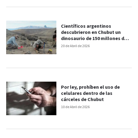
Científicos argentinos
descubrieron en Chubut un
dinosaurio de 150 millones de
años
20 de Abril de 2026
Por ley, prohíben el uso de
celulares dentro de las
cárceles de Chubut
10 de Abril de 2026