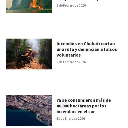
Patriada
3 de Febrero de 2026
Incendios en Chubut: cortan
una ruta y denuncian a falsos
voluntarios
2 de Febrero de 2026
Ya se consumieron más de
40.000 hectáreas por los
incendios en el sur
31 de Enero de 2026