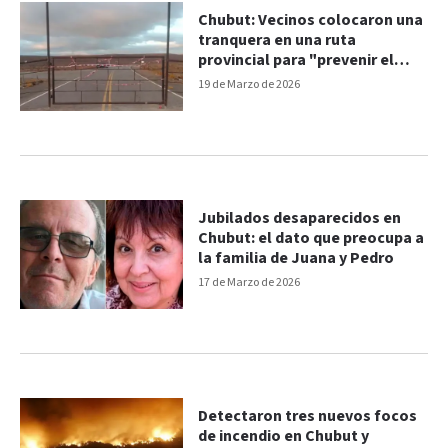
Chubut: Vecinos colocaron una
tranquera en una ruta
provincial para "prevenir el
robo de animales"
19 de Marzo de 2026
Jubilados desaparecidos en
Chubut: el dato que preocupa a
la familia de Juana y Pedro
17 de Marzo de 2026
Detectaron tres nuevos focos
de incendio en Chubut y