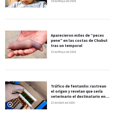
craneales
19 de Mayo de 2026
Aparecieron miles de “peces
pene” en las costas de Chubut
tras un temporal
15 de Mayo de 2026
Tráfico de fentanilo: rastrean
el origen y revelan que sería
veterinario el destinatario en
Chubut
23 de Abril de 2026