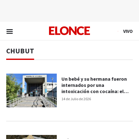
EN VIVO
VIVO
CHUBUT
Un bebé y su hermana fueron
internados por una
intoxicación con cocaína: el
padre acusó a la madre
14 de Julio de 2026