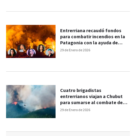
Entrerriana recaudó fondos
para combatir incendios en la
Patagonia con la ayuda de
Cazzu y otros artistas
29 de Enero de 2026
Cuatro brigadistas
entrerrianos viajan a Chubut
para sumarse al combate de
incendios
29 de Enero de 2026