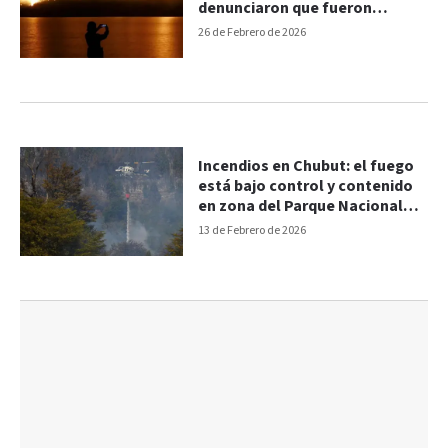
denunciaron que fueron
provocados de manera
26 de Febrero de 2026
intencional
Incendios en Chubut: el fuego
está bajo control y contenido
en zona del Parque Nacional
Los Alerces
13 de Febrero de 2026