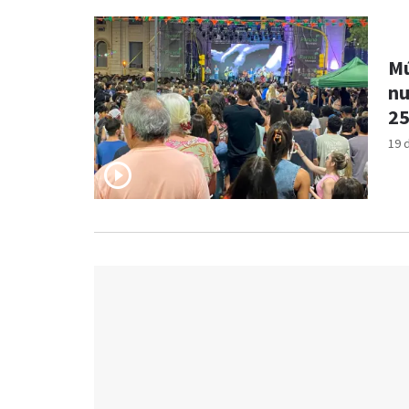
Mú
nu
25
19 