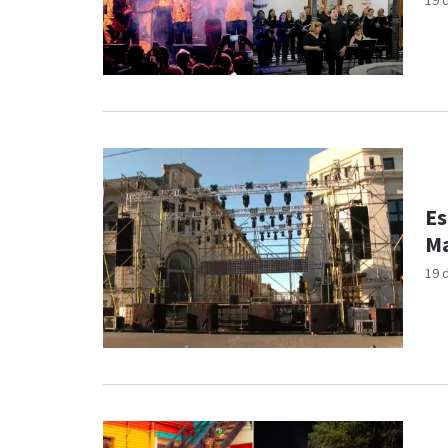
19 
Es
Ma
19 