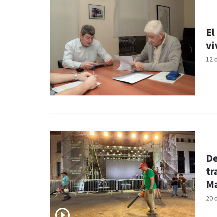
El
vi
12 
De
tr
M
20 