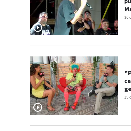
pú
M
20 
"P
ca
ge
19 