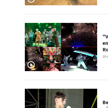
"V
en
R
20 
Be