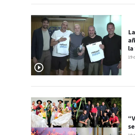
La
añ
la
19 
“V
se