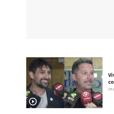
Vi
co
19 