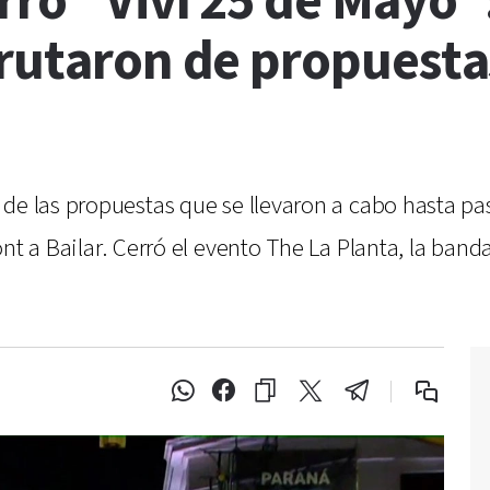
rró “Viví 25 de Mayo”
rutaron de propuestas
 de las propuestas que se llevaron a cabo hasta p
ont a Bailar. Cerró el evento The La Planta, la b