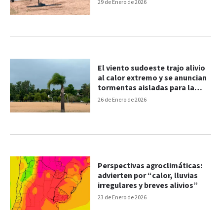
29 de Enero de 2026
El viento sudoeste trajo alivio
al calor extremo y se anuncian
tormentas aisladas para la
tarde
26 de Enero de 2026
Perspectivas agroclimáticas:
advierten por “calor, lluvias
irregulares y breves alivios”
23 de Enero de 2026