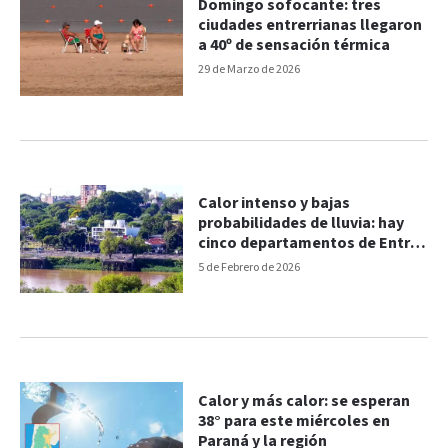
Domingo sofocante: tres
ciudades entrerrianas llegaron
a 40º de sensación térmica
29 de Marzo de 2026
Calor intenso y bajas
probabilidades de lluvia: hay
cinco departamentos de Entre
Ríos en alerta amarilla
5 de Febrero de 2026
Calor y más calor: se esperan
38° para este miércoles en
Paraná y la región