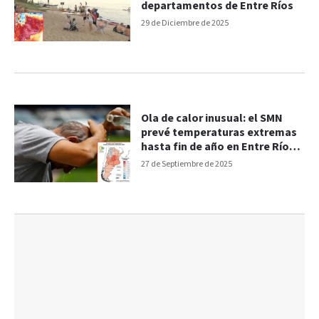
departamentos de Entre Ríos
29 de Diciembre de 2025
Ola de calor inusual: el SMN
prevé temperaturas extremas
hasta fin de año en Entre Ríos y
otras provincias
27 de Septiembre de 2025