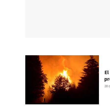
El
pr
28 