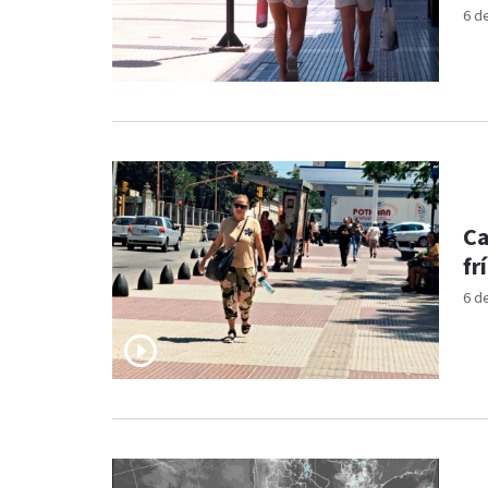
6 d
Ca
fr
6 d