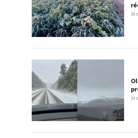
ré
25 
Ol
pr
23 