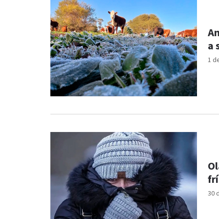
Am
a 
1 d
Ol
fr
30 