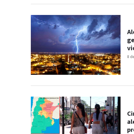
Al
ge
vi
8 d
Ci
al
pr