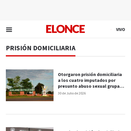
EN VIVO
VIVO
PRISIÓN DOMICILIARIA
Otorgaron prisión domiciliaria
a los cuatro imputados por
presunto abuso sexual grupal a
una joven en Feliciano
30 de Julio de 2026