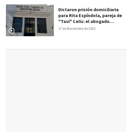
Dictaron prisión domiciliaria
para Rita Espíndola, pareja de
"Tavi" Celis: el abogado
explicó la decisión judicial
17 de Noviembre de 2025