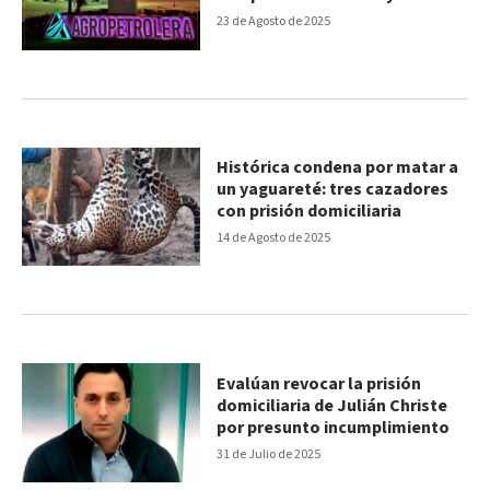
continúa en la cárcel
23 de Agosto de 2025
Histórica condena por matar a
un yaguareté: tres cazadores
con prisión domiciliaria
14 de Agosto de 2025
Evalúan revocar la prisión
domiciliaria de Julián Christe
por presunto incumplimiento
31 de Julio de 2025