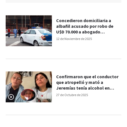
Concedieron domiciliaria a
albañil acusado por robo de
U$D 70.000 a abogado
entrerriano
12 de Noviembre de 2025
Confirmaron que el conductor
que atropelló y mató a
Jeremías tenía alcohol en
sangre
27 de Octubre de 2025