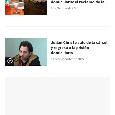
domiciliaria: el reclamo de la
familia
9 de Octubre de 2025
Julián Christe sale de la cárcel
y regresa a la prisión
domiciliaria
19 de Septiembre de 2025