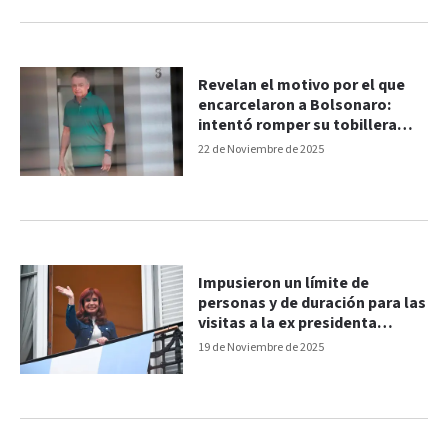
Revelan el motivo por el que
encarcelaron a Bolsonaro:
intentó romper su tobillera
electrónica
22 de Noviembre de 2025
Impusieron un límite de
personas y de duración para las
visitas a la ex presidenta
Cristina Kirchner
19 de Noviembre de 2025