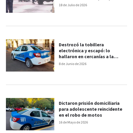
domiciliaria
18 de Julio de 2026
Destrozó la tobillera
electrónica y escapó: lo
hallaron en cercanías a la
mujer que lo denunció
8 de Junio de 2026
Dictaron prisión domiciliaria
para adolescente reincidente
en el robo de motos
16 de Mayo de 2026