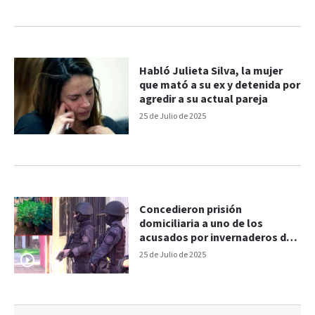
Habló Julieta Silva, la mujer
que mató a su ex y detenida por
agredir a su actual pareja
25 de Julio de 2025
Concedieron prisión
domiciliaria a uno de los
acusados por invernaderos de
marihuana
25 de Julio de 2025