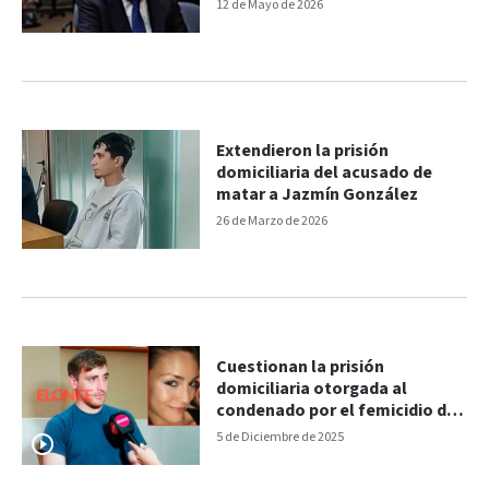
12 de Mayo de 2026
Extendieron la prisión
domiciliaria del acusado de
matar a Jazmín González
26 de Marzo de 2026
Cuestionan la prisión
domiciliaria otorgada al
condenado por el femicidio de
Agustina Turano
5 de Diciembre de 2025