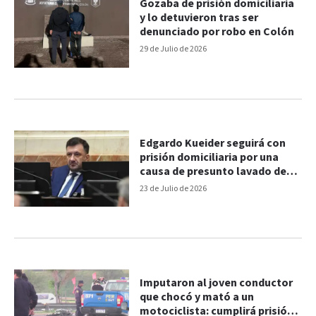
Gozaba de prisión domiciliaria
y lo detuvieron tras ser
denunciado por robo en Colón
29 de Julio de 2026
Edgardo Kueider seguirá con
prisión domiciliaria por una
causa de presunto lavado de
activos
23 de Julio de 2026
Imputaron al joven conductor
que chocó y mató a un
motociclista: cumplirá prisión