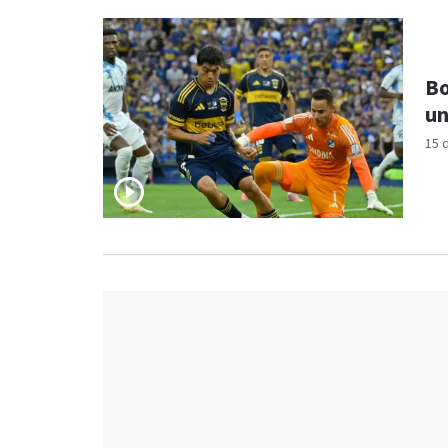
Bo
un
15 