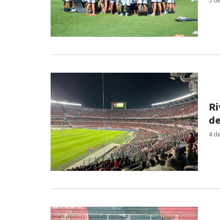
5 d
Ri
de
4 d