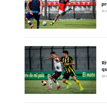
pr
21 
Ri
qu
18 