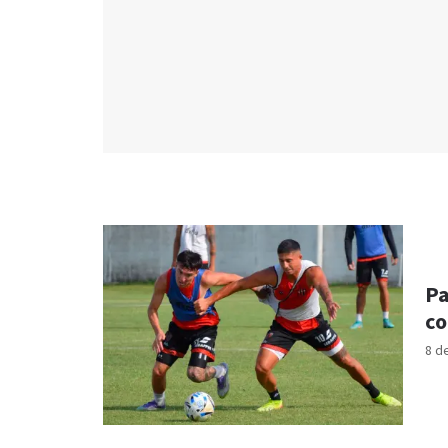
Pa
co
8 d