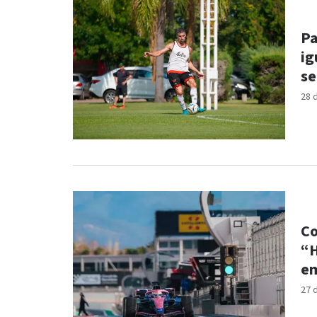
Pa
ig
s
28 
Co
“H
e
27 