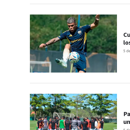
Cu
lo
5 d
Pa
un