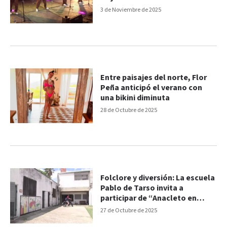
3 de Noviembre de 2025
Entre paisajes del norte, Flor
Peña anticipó el verano con
una bikini diminuta
28 de Octubre de 2025
Folclore y diversión: La escuela
Pablo de Tarso invita a
participar de “Anacleto en
Peña”
27 de Octubre de 2025