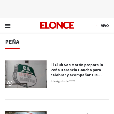
EN VIVO
VIVO
PEÑA
El Club San Martín prepara la
Peña Herencia Gaucha para
celebrar y acompañar sus
nuevas obras
6 de Agosto de 2026