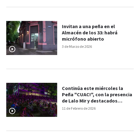
Invitan a una peña en el
Almacén de los 33: habrá
micrófono abierto
3 de Marzo de 2026
Continúa este miércoles la
Peña "CUAC!", con la presencia
de Lalo Mir y destacados
artistas
11 de Febrero de 2026