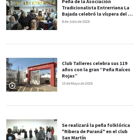
Peña de la Asociación
Tradicionalista Entrerriana La
Bajada celebró la víspera del 9
de Julio
8 de Julio de 2026
Club Talleres celebra sus 119
años con la gran “Peña Raíces
Rojas”
15 de Mayo de 2026
Se realizará la peña folklórica
"Ribera de Paraná" en el club
San Martín