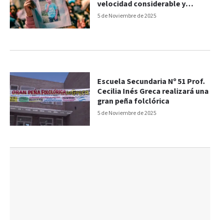
velocidad considerable y
atropelló al niño”
5 de Noviembre de 2025
Escuela Secundaria Nº 51 Prof.
Cecilia Inés Greca realizará una
gran peña folclórica
5 de Noviembre de 2025