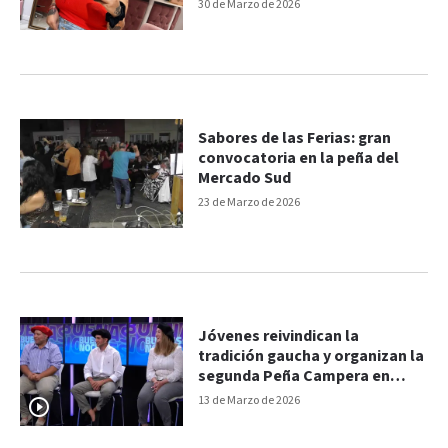
30 de Marzo de 2026
Sabores de las Ferias: gran
convocatoria en la peña del
Mercado Sud
23 de Marzo de 2026
Jóvenes reivindican la
tradición gaucha y organizan la
segunda Peña Campera en
Espinillo
13 de Marzo de 2026