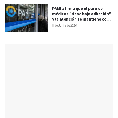
PAMI afirma que el paro de
médicos "tiene baja adhesión"
y la atención se mantiene con
normalidad
8 de Junio de 2026