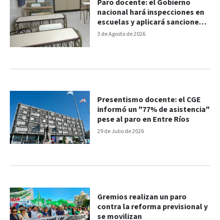
Paro docente: el Gobierno
nacional hará inspecciones en
escuelas y aplicará sanciones
por incumplimientos
3 de Agosto de 2026
Presentismo docente: el CGE
informó un "77% de asistencia"
pese al paro en Entre Ríos
29 de Julio de 2026
Gremios realizan un paro
contra la reforma previsional y
se movilizan