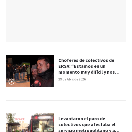
Choferes de colectivos de
ERSA: “Estamos en un
momento muy difícil y nos
sentimos solos”
29 de Abril de 2026
Levantaron el paro de
colectivos que afectaba el
servicio metropolitano y a