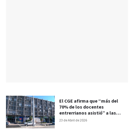
El CGE afirma que “más del
70% de los docentes
entrerrianos asistió” a las
aulas en la jornada de paro
23 de Abril de 2026