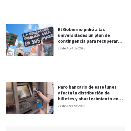
El Gobierno pidió a las
universidades un plan de
contingencia para recuperar
los días que hubo paro
28 de Abril de 2026
Paro bancario de este lunes
afecta la distribución de
billetes y abastecimiento en
entidades
27 de Abril de 2026