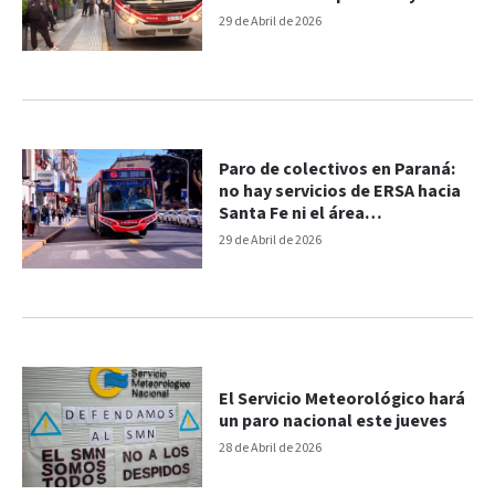
Santa Fe
29 de Abril de 2026
Paro de colectivos en Paraná:
no hay servicios de ERSA hacia
Santa Fe ni el área
metropolitana
29 de Abril de 2026
El Servicio Meteorológico hará
un paro nacional este jueves
28 de Abril de 2026