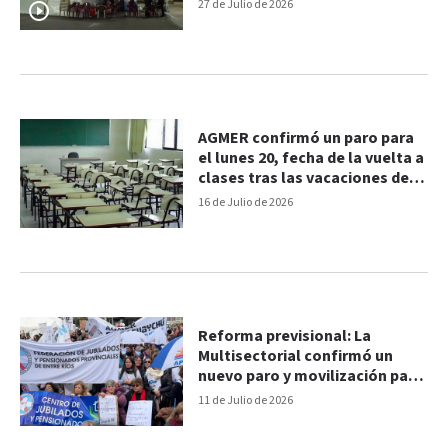
27 de Julio de 2026
AGMER confirmó un paro para
el lunes 20, fecha de la vuelta a
clases tras las vacaciones de
invierno
16 de Julio de 2026
Reforma previsional: La
Multisectorial confirmó un
nuevo paro y movilización para
el 15 de julio
11 de Julio de 2026