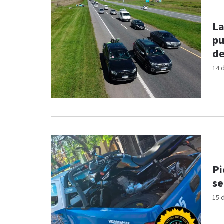
La
pu
de
14 
Pi
se
15 