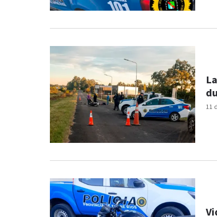
La
du
11 
Vi