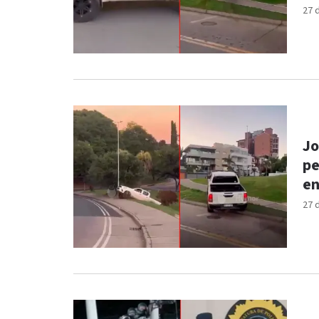
27 
Jo
pe
en
27 