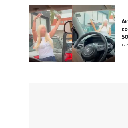
Ar
co
50
12 