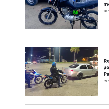
mo
30 
Re
po
Pa
29 