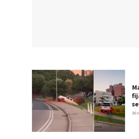
Ma
fi
se
30 