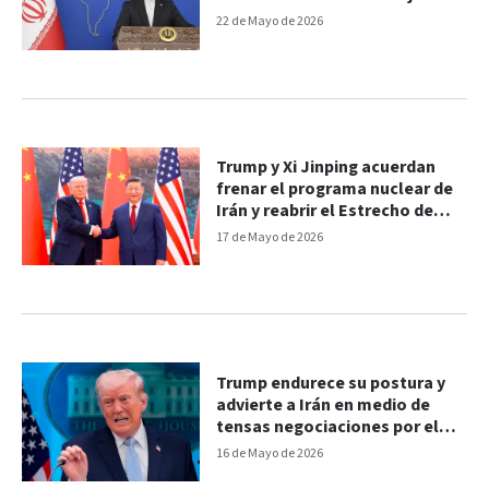
un acuerdo
22 de Mayo de 2026
Trump y Xi Jinping acuerdan
frenar el programa nuclear de
Irán y reabrir el Estrecho de
Ormuz
17 de Mayo de 2026
Trump endurece su postura y
advierte a Irán en medio de
tensas negociaciones por el
estrecho de Ormuz
16 de Mayo de 2026