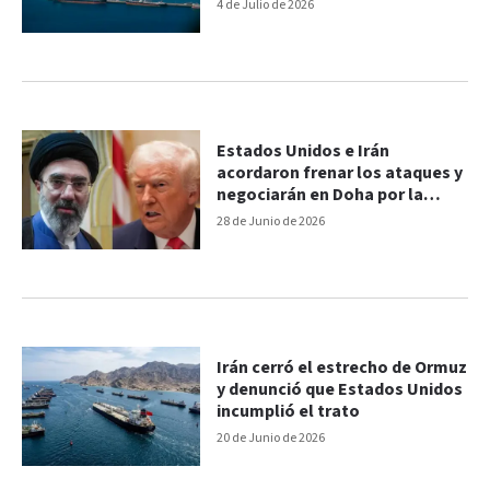
Ormuz
4 de Julio de 2026
Estados Unidos e Irán
acordaron frenar los ataques y
negociarán en Doha por la
crisis en el estrecho de Ormuz
28 de Junio de 2026
Irán cerró el estrecho de Ormuz
y denunció que Estados Unidos
incumplió el trato
20 de Junio de 2026