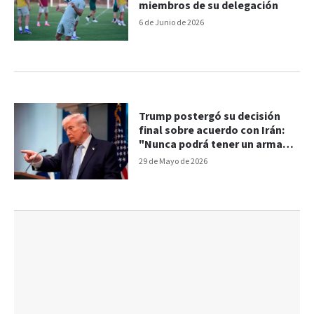
miembros de su delegación
6 de Junio de 2026
Trump postergó su decisión
final sobre acuerdo con Irán:
"Nunca podrá tener un arma
nuclear"
29 de Mayo de 2026