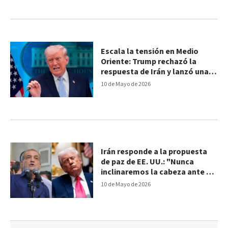
Escala la tensión en Medio
Oriente: Trump rechazó la
respuesta de Irán y lanzó una
dura advertencia
10 de Mayo de 2026
Irán responde a la propuesta
de paz de EE. UU.: "Nunca
inclinaremos la cabeza ante el
enemigo"
10 de Mayo de 2026