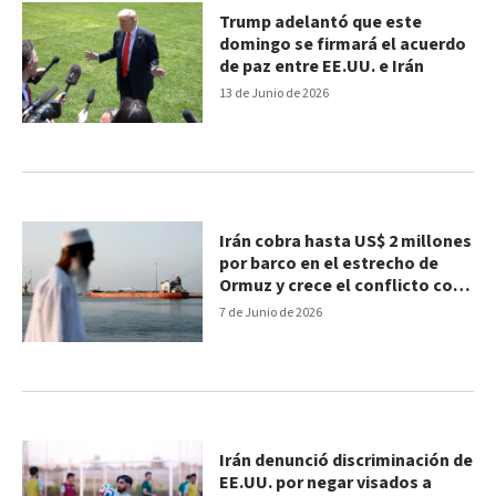
Trump adelantó que este
domingo se firmará el acuerdo
de paz entre EE.UU. e Irán
13 de Junio de 2026
Irán cobra hasta US$ 2 millones
por barco en el estrecho de
Ormuz y crece el conflicto con
Estados Unidos
7 de Junio de 2026
Irán denunció discriminación de
EE.UU. por negar visados a