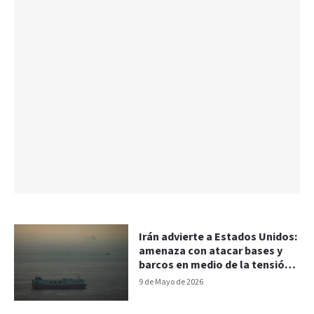
Irán advierte a Estados Unidos:
amenaza con atacar bases y
barcos en medio de la tensión
en el estrecho de Ormuz
9 de Mayo de 2026