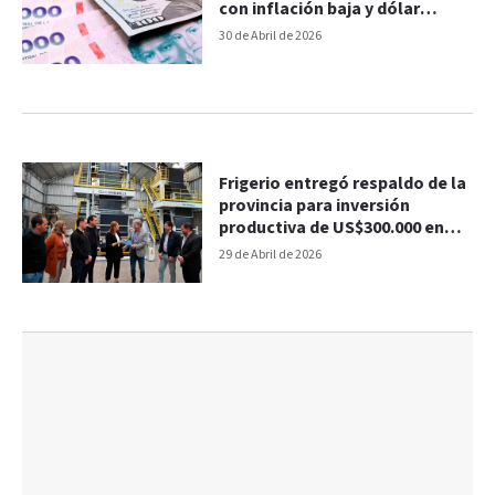
con inflación baja y dólar
calmado
30 de Abril de 2026
Frigerio entregó respaldo de la
provincia para inversión
productiva de US$300.000 en
Larroque
29 de Abril de 2026