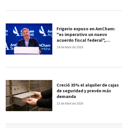
Frigerio expuso en AmCham:
"es imperativo un nuevo
acuerdo fiscal federal",
remarcó
14 de Abril de 2026
Creció 35% el alquiler de cajas
de seguridad y prevén más
demanda
13 de Abril de 2026