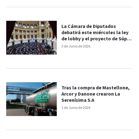
La Cámara de Diputados
debatirá este miércoles la ley
de lobby y el proyecto de Súper
RIGI
3 de Junio de 2026
Tras la compra de Mastellone,
Arcor y Danone crearon La
Serenísima S.A
1 de Junio de 2026