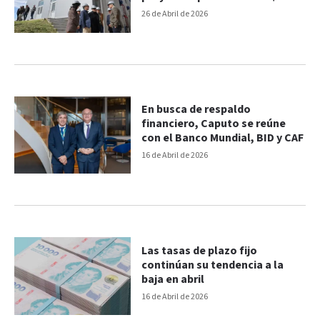
millones
26 de Abril de 2026
En busca de respaldo
financiero, Caputo se reúne
con el Banco Mundial, BID y CAF
16 de Abril de 2026
Las tasas de plazo fijo
continúan su tendencia a la
baja en abril
16 de Abril de 2026