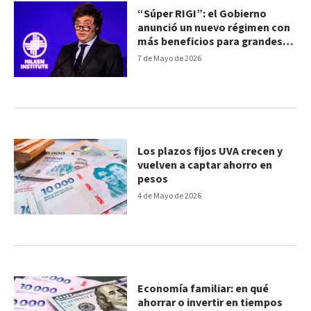
“Súper RIGI”: el Gobierno
anunció un nuevo régimen con
más beneficios para grandes
inversiones
7 de Mayo de 2026
Los plazos fijos UVA crecen y
vuelven a captar ahorro en
pesos
4 de Mayo de 2026
Economía familiar: en qué
ahorrar o invertir en tiempos