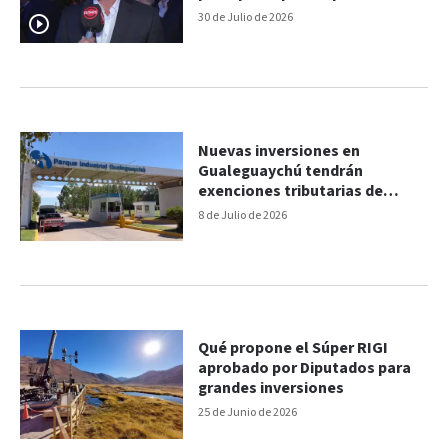
sector
30 de Julio de 2026
Nuevas inversiones en
Gualeguaychú tendrán
exenciones tributarias de
hasta 10 años
8 de Julio de 2026
Qué propone el Súper RIGI
aprobado por Diputados para
grandes inversiones
25 de Junio de 2026