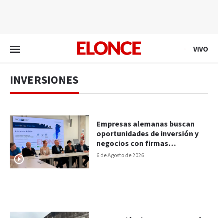
EN VIVO
VIVO
INVERSIONES
Empresas alemanas buscan
oportunidades de inversión y
negocios con firmas
entrerrianas en el Mirador TEC
6 de Agosto de 2026