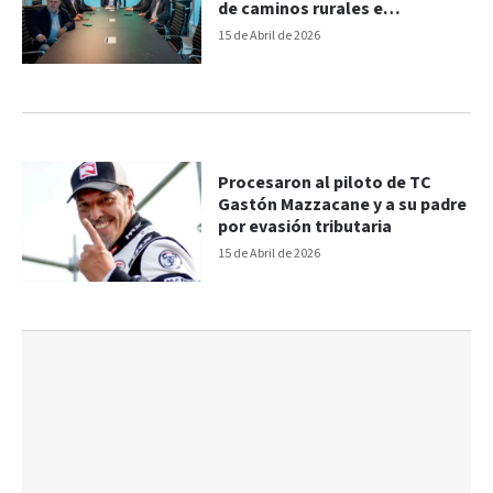
de caminos rurales e
impuestos
15 de Abril de 2026
Procesaron al piloto de TC
Gastón Mazzacane y a su padre
por evasión tributaria
15 de Abril de 2026