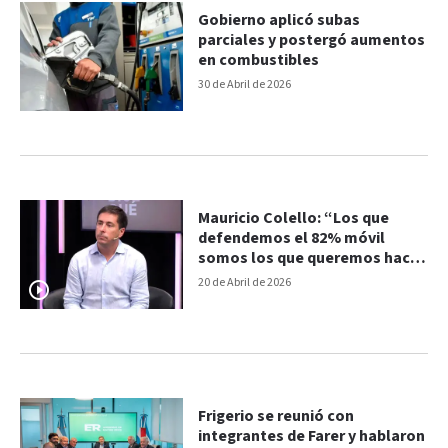
Gobierno aplicó subas
parciales y postergó aumentos
en combustibles
30 de Abril de 2026
Mauricio Colello: “Los que
defendemos el 82% móvil
somos los que queremos hacer
la reforma previsional”
20 de Abril de 2026
Frigerio se reunió con
integrantes de Farer y hablaron