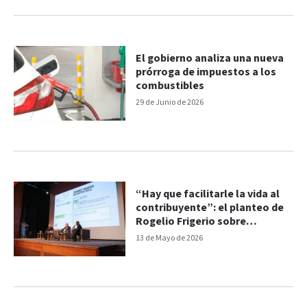
El gobierno analiza una nueva
prórroga de impuestos a los
combustibles
29 de Junio de 2026
“Hay que facilitarle la vida al
contribuyente”: el planteo de
Rogelio Frigerio sobre
impuestos
13 de Mayo de 2026