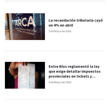
La recaudación tributaria cayó
un 4% en abril
5 de Mayo de 2026
Entre Ríos reglamentó la ley
que exige detallar impuestos
provinciales en tickets y
facturas
4 de Mayo de 2026