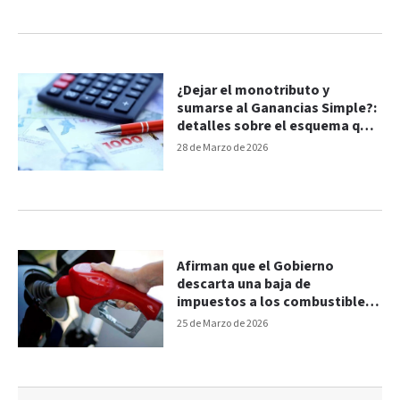
¿Dejar el monotributo y
sumarse al Ganancias Simple?:
detalles sobre el esquema que
impulsa el Gobierno
28 de Marzo de 2026
Afirman que el Gobierno
descarta una baja de
impuestos a los combustibles
pese a los aumentos
25 de Marzo de 2026