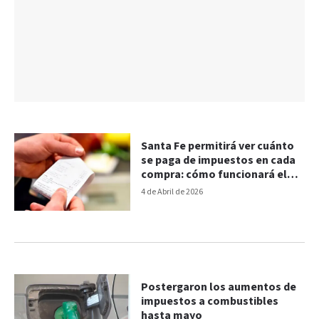
Santa Fe permitirá ver cuánto
se paga de impuestos en cada
compra: cómo funcionará el
nuevo sistema
4 de Abril de 2026
Postergaron los aumentos de
impuestos a combustibles
hasta mayo