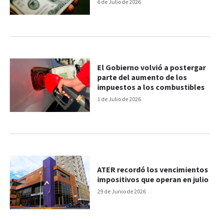
pedirte
6 de Julio de 2026
El Gobierno volvió a postergar
parte del aumento de los
impuestos a los combustibles
1 de Julio de 2026
ATER recordó los vencimientos
impositivos que operan en julio
29 de Junio de 2026