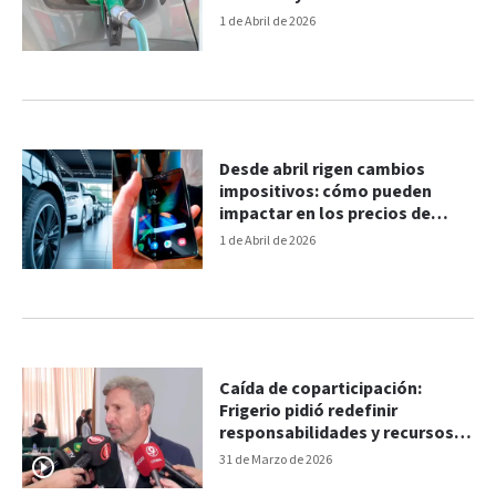
1 de Abril de 2026
Desde abril rigen cambios
impositivos: cómo pueden
impactar en los precios de
autos y celulares
1 de Abril de 2026
Caída de coparticipación:
Frigerio pidió redefinir
responsabilidades y recursos
de los gobiernos locales
31 de Marzo de 2026