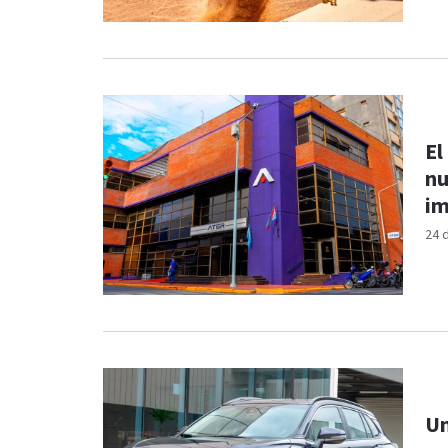
El
nu
im
24 
Un