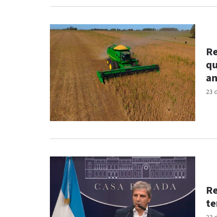
Re
qu
an
23 
Re
te