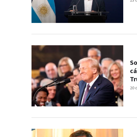
23 
So
cá
Tr
20 