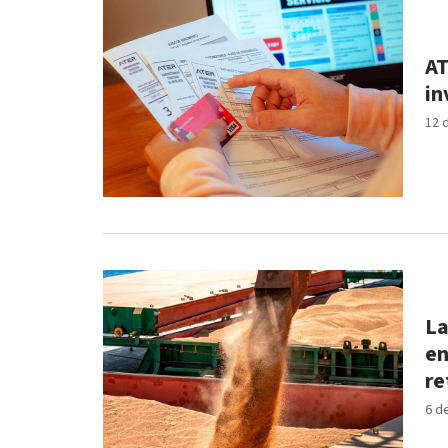
AT
in
12 
La
en
re
6 d