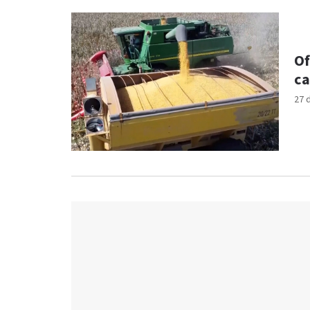
Of
ca
27 