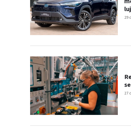
me
lu
29 
Re
se
27 