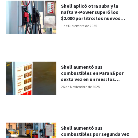
Shell aplicó otra suba y la
nafta V-Power superó los
$2.000 por litro: los nuevos
valores en Paraná
1 de Diciembre de 2025
Shell aumentó sus
combustibles en Paraná por
sexta vez en un mes: los
nuevos valores
26 de Noviembre de 2025
Shell aumentó sus
combustibles por segunda vez