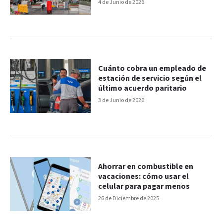
suizo
4 de Junio de 2026
Cuánto cobra un empleado de
estación de servicio según el
último acuerdo paritario
3 de Junio de 2026
Ahorrar en combustible en
vacaciones: cómo usar el
celular para pagar menos
26 de Diciembre de 2025