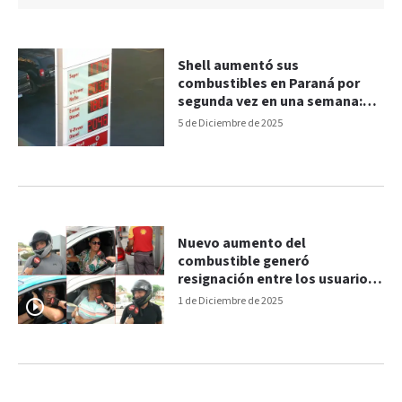
Shell aumentó sus
combustibles en Paraná por
segunda vez en una semana:
los nuevos valores
5 de Diciembre de 2025
Nuevo aumento del
combustible generó
resignación entre los usuarios:
las opiniones
1 de Diciembre de 2025