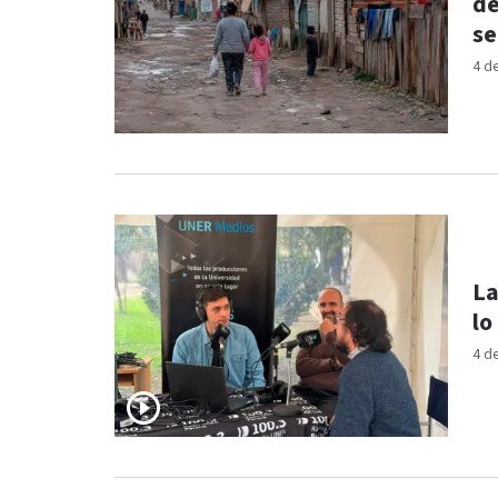
de
se
4 d
La
lo
4 d