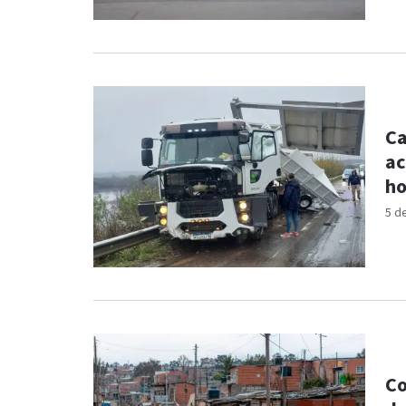
Ca
ac
ho
5 d
Co