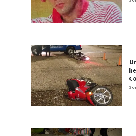
3 d
Un
he
Co
3 d