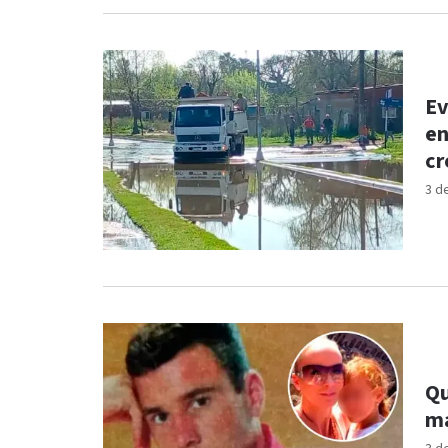
Ev
en
cr
3 d
Qu
ma