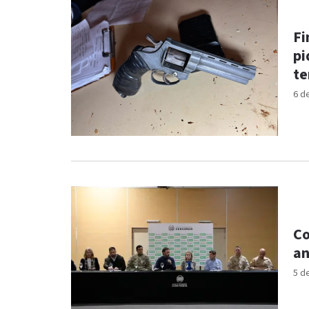
Fi
pi
te
6 d
Co
an
5 d