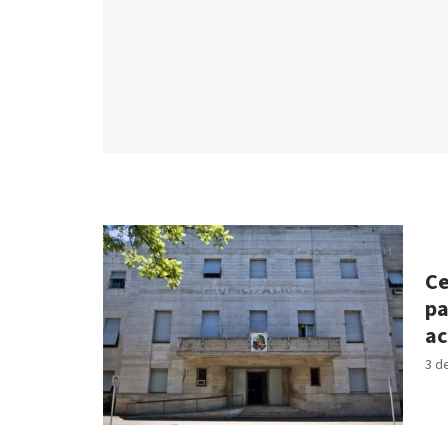
Ce
pa
ac
3 d