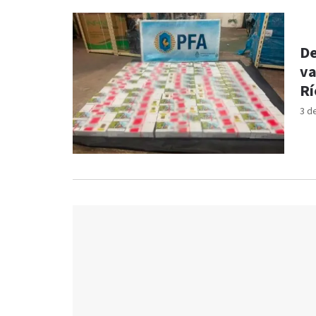
De
va
Rí
3 d