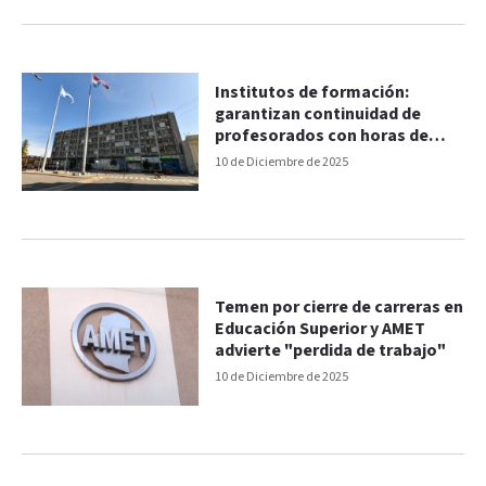
Institutos de formación:
garantizan continuidad de
profesorados con horas de
planta permanente y todas las
10 de Diciembre de 2025
tecnicaturas
Temen por cierre de carreras en
Educación Superior y AMET
advierte "perdida de trabajo"
10 de Diciembre de 2025