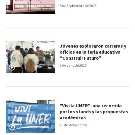
incompleto
5 de Septiembre de 2025
Jóvenes exploraron carreras y
oficios en la feria educativa
“Construir Futuro”
2 de Julio de 2025
"Viví la UNER": una recorrida
por los stands y las propuestas
académicas
20 de Mayo de 2025