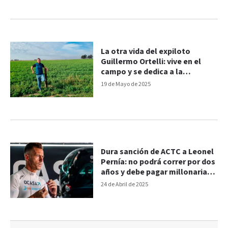
La otra vida del expiloto
Guillermo Ortelli: vive en el
campo y se dedica a la
actividad agropecuaria
19 de Mayo de 2025
Dura sanción de ACTC a Leonel
Pernía: no podrá correr por dos
años y debe pagar millonaria
multa
24 de Abril de 2025