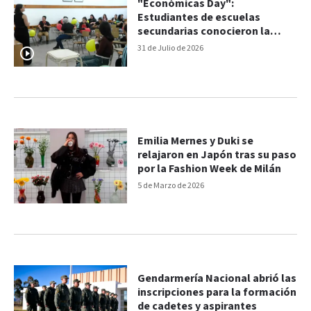
"Económicas Day":
Estudiantes de escuelas
secundarias conocieron la
oferta académica de la FCE
31 de Julio de 2026
Emilia Mernes y Duki se
relajaron en Japón tras su paso
por la Fashion Week de Milán
5 de Marzo de 2026
Gendarmería Nacional abrió las
inscripciones para la formación
de cadetes y aspirantes