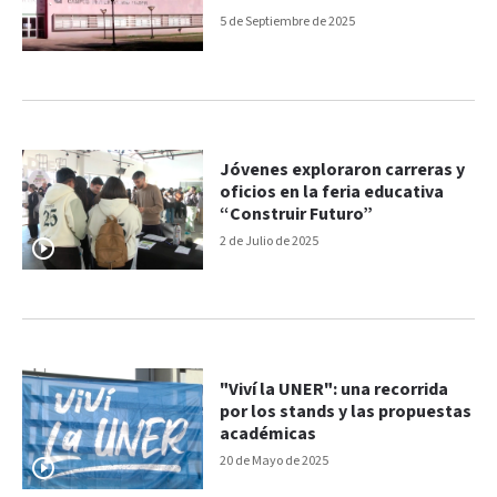
incompleto
5 de Septiembre de 2025
Jóvenes exploraron carreras y
oficios en la feria educativa
“Construir Futuro”
2 de Julio de 2025
"Viví la UNER": una recorrida
por los stands y las propuestas
académicas
20 de Mayo de 2025