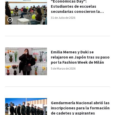
"Económicas Day":
Estudiantes de escuelas
secundarias conocieron la
oferta académica de la FCE
31 de Julio de 2026
Emilia Mernes y Duki se
relajaron en Japón tras su paso
por la Fashion Week de Milán
5 de Marzo de 2026
Gendarmería Nacional abrió las
inscripciones para la formación
de cadetes y aspirantes