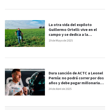
La otra vida del expiloto
Guillermo Ortelli: vive en el
campo y se dedica a la
actividad agropecuaria
19 de Mayo de 2025
Dura sanción de ACTC a Leonel
Pernía: no podrá correr por dos
años y debe pagar millonaria
multa
24 de Abril de 2025