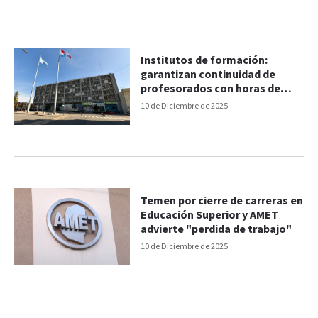
Institutos de formación:
garantizan continuidad de
profesorados con horas de
planta permanente y todas las
10 de Diciembre de 2025
tecnicaturas
Temen por cierre de carreras en
Educación Superior y AMET
advierte "perdida de trabajo"
10 de Diciembre de 2025