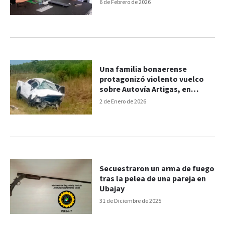
localidad
6 de Febrero de 2026
Una familia bonaerense
protagonizó violento vuelco
sobre Autovía Artigas, en
Ubajay
2 de Enero de 2026
Secuestraron un arma de fuego
tras la pelea de una pareja en
Ubajay
31 de Diciembre de 2025