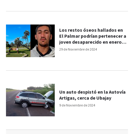
Los restos óseos hallados en
El Palmar podrían pertenecer a
joven desaparecido en enero
en Ubajay
29 de Noviembre de 2024
Un auto despistó en la Autovía
Artigas, cerca de Ubajay
9 de Noviembre de 2024