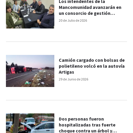
Los intendentes de la
Mancomunidad avanzarán en
un consorcio de gestión
regional de los residuos
20 de Julio de 2026
Camión cargado con bolsas de
polietileno volcó en la autovía
Artigas
29 de Junio de 2026
Dos personas fueron
hospitalizadas tras fuerte
choque contra un árbol y