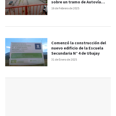
sobre un tramo de Autovía
Artigas
16 de Febrero de 2025
Comenzó la construcción del
nuevo edificio de la Escuela
Secundaria N° 4 de Ubajay
31 de Enero de 2025