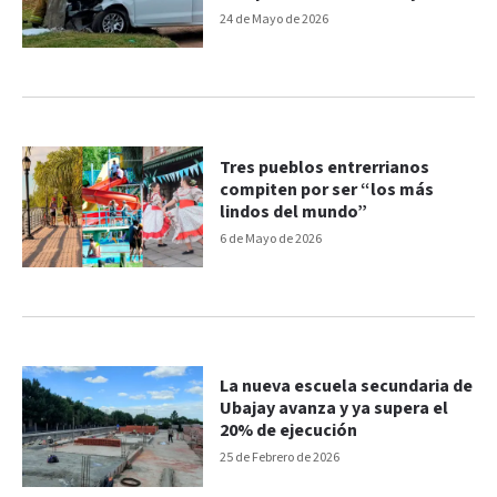
columnas
24 de Mayo de 2026
Tres pueblos entrerrianos
compiten por ser “los más
lindos del mundo”
6 de Mayo de 2026
La nueva escuela secundaria de
Ubajay avanza y ya supera el
20% de ejecución
25 de Febrero de 2026