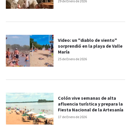
argentina
29 de Enero de 2026
Video: un "diablo de viento"
sorprendió en la playa de Valle
María
25 de Enero de 2026
Colón vive semanas de alta
afluencia turística y prepara la
Fiesta Nacional de la Artesanía
17 de Enero de 2026