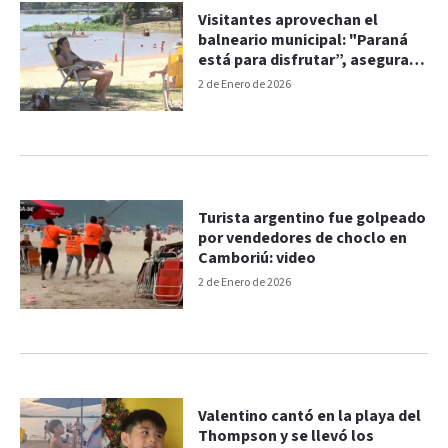
Visitantes aprovechan el
balneario municipal: "Paraná
está para disfrutar”, asegura
una vecina
2 de Enero de 2026
Turista argentino fue golpeado
por vendedores de choclo en
Camboriú: video
2 de Enero de 2026
Valentino cantó en la playa del
Thompson y se llevó los