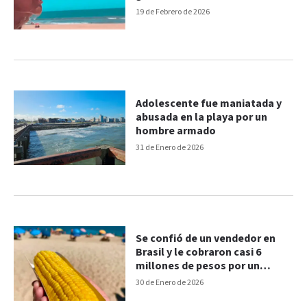
19 de Febrero de 2026
Adolescente fue maniatada y
abusada en la playa por un
hombre armado
31 de Enero de 2026
Se confió de un vendedor en
Brasil y le cobraron casi 6
millones de pesos por un
choclo
30 de Enero de 2026