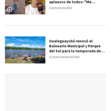
aplausos de todos: "Me
encantó", dijo
2 de Enero de 2026
Gualeguaychú renovó el
Balneario Municipal y Parque
del Sol para la temporada de
verano
27 de Diciembre de 2025