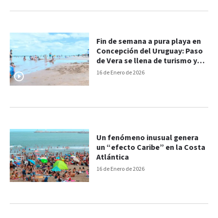
Fin de semana a pura playa en
Concepción del Uruguay: Paso
de Vera se llena de turismo y
calor
16 de Enero de 2026
Un fenómeno inusual genera
un “efecto Caribe” en la Costa
Atlántica
16 de Enero de 2026