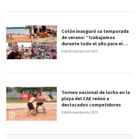
Colón inauguró su temporada
de verano: “trabajamos
durante todo el año para el
turismo”
8 de Diciembre de 2025
Torneo nacional de lucha en la
playa del CAE reúne a
destacados competidores
6 de Diciembre de 2025