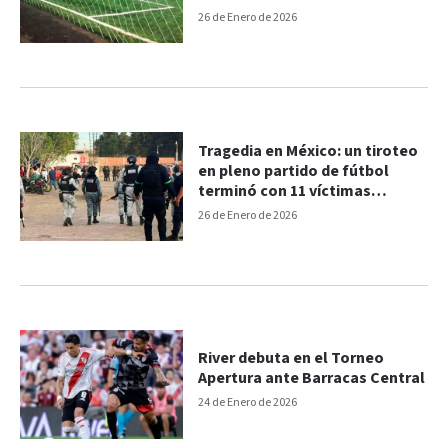
26 de Enero de 2026
Tragedia en México: un tiroteo
en pleno partido de fútbol
terminó con 11 víctimas
fatales
26 de Enero de 2026
River debuta en el Torneo
Apertura ante Barracas Central
24 de Enero de 2026