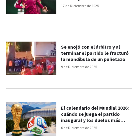
17 de Diciembre de 2025
Se enojó con el árbitro y al
terminar el partido le fracturó
la mandíbula de un puñetazo
9 de Diciembre de 2025
El calendario del Mundial 2026:
cuándo se juega el partido
inaugural y los duelos más
esperados
6 de Diciembre de 2025