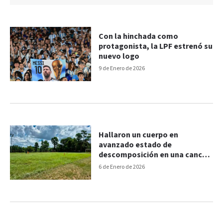
Con la hinchada como
protagonista, la LPF estrenó su
nuevo logo
9 de Enero de 2026
Hallaron un cuerpo en
avanzado estado de
descomposición en una cancha
del Club Crucero del Norte
6 de Enero de 2026