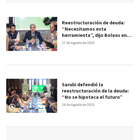
Reestructuración de deuda:
“Necesitamos esta
herramienta”, dijo Boleas en
Diputados
27 de Agosto de 2025
Sarubi defendió la
reestructuración de la deuda:
“No se hipoteca el futuro”
26 de Agosto de 2025