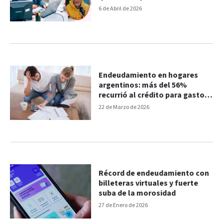
las peores condiciones”
6 de Abril de 2026
Endeudamiento en hogares
argentinos: más del 56%
recurrió al crédito para gastos
básicos
22 de Marzo de 2026
Récord de endeudamiento con
billeteras virtuales y fuerte
suba de la morosidad
27 de Enero de 2026