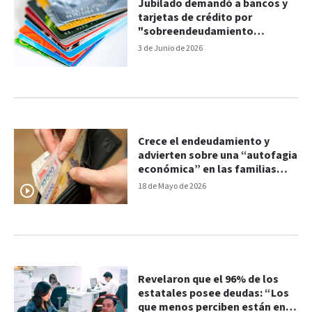
Jubilado demandó a bancos y
tarjetas de crédito por
"sobreendeudamiento
inducido"
3 de Junio de 2026
Crece el endeudamiento y
advierten sobre una “autofagia
económica” en las familias
argentinas
18 de Mayo de 2026
Revelaron que el 96% de los
estatales posee deudas: “Los
que menos perciben están en