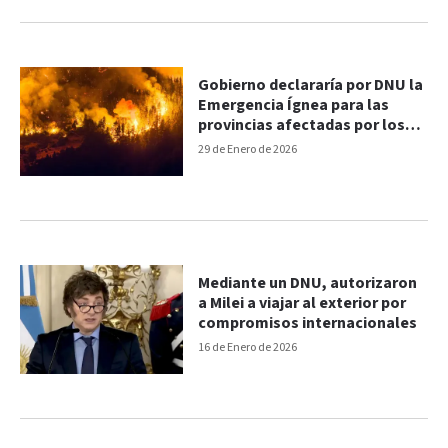
Gobierno declararía por DNU la
Emergencia Ígnea para las
provincias afectadas por los
incendios
29 de Enero de 2026
Mediante un DNU, autorizaron
a Milei a viajar al exterior por
compromisos internacionales
16 de Enero de 2026