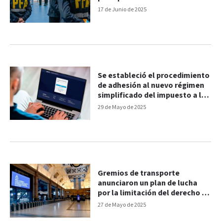
17 de Junio de 2025
Se estableció el procedimiento
de adhesión al nuevo régimen
simplificado del impuesto a las
ganancias
29 de Mayo de 2025
Gremios de transporte
anunciaron un plan de lucha
por la limitación del derecho a
huelga
27 de Mayo de 2025