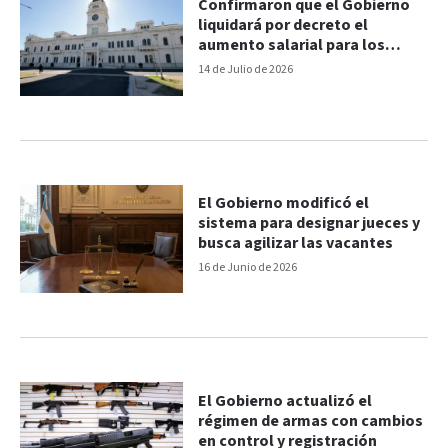
Confirmaron que el Gobierno
liquidará por decreto el
aumento salarial para los
docentes
14 de Julio de 2026
El Gobierno modificó el
sistema para designar jueces y
busca agilizar las vacantes
16 de Junio de 2026
El Gobierno actualizó el
régimen de armas con cambios
en control y registración