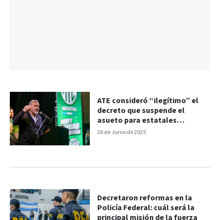
ATE consideró “ilegítimo” el
decreto que suspende el
asueto para estatales
nacionales
26 de Junio de 2025
Decretaron reformas en la
Policía Federal: cuál será la
principal misión de la fuerza