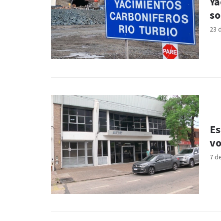
Ya
so
23 
Es
vo
7 d