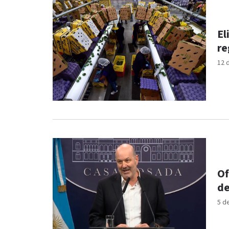
El
re
12 
Of
de
5 d