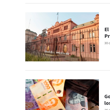
El
Pr
30 
Go
lo