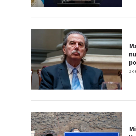
Ma
nu
po
2 d
Mi