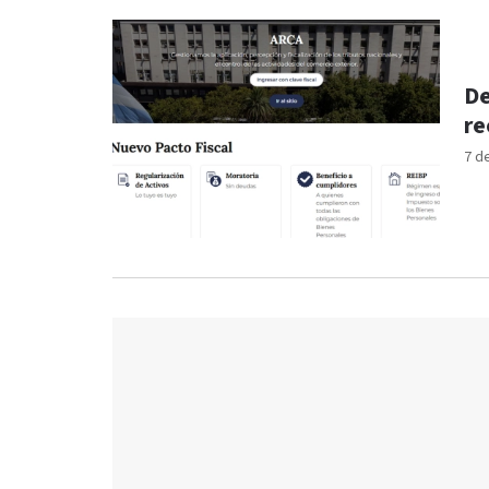
De
re
7 d