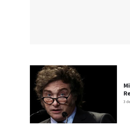
Mi
Re
3 d