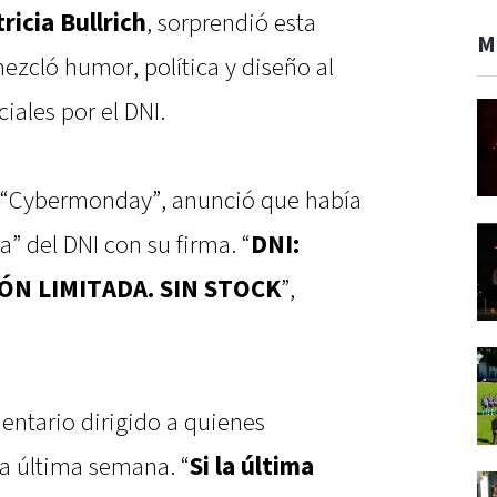
ricia Bullrich
, sorprendió esta
M
zcló humor, política y diseño al
ales por el DNI.
n “Cybermonday”, anunció que había
a” del DNI con su firma. “
DNI:
ÓN LIMITADA. SIN STOCK
”,
ntario dirigido a quienes
a última semana. “
Si la última