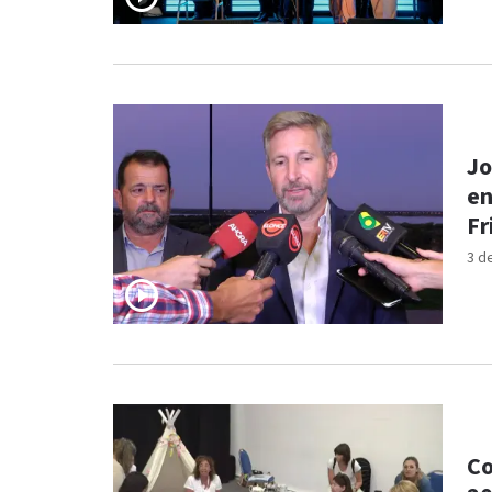
Jo
en
Fr
3 d
Co