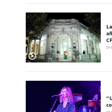
La
añ
C
15 
“U
co