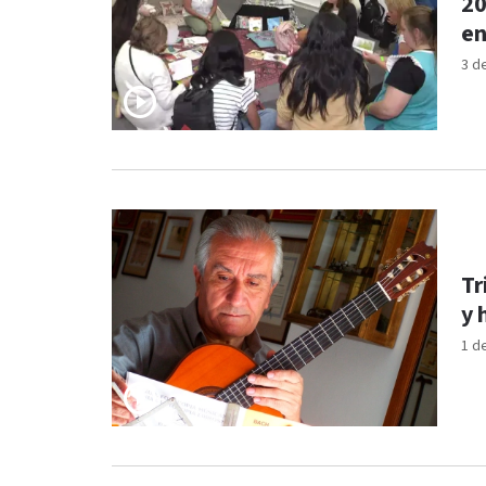
20
en
3 d
Tr
y 
1 d