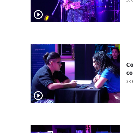
10 
Co
co
3 d