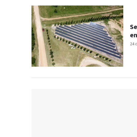
Se
en
24 