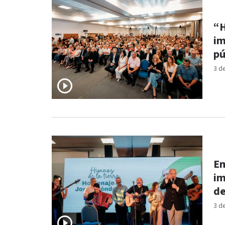
“H
im
pú
3 d
Em
im
de
3 d