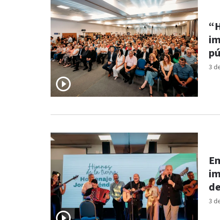
“H
im
pú
3 d
Em
im
de
3 d