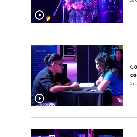
10 
Co
co
3 d