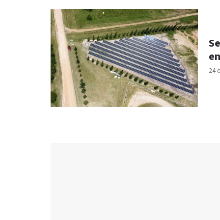
Se
en
24 