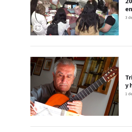
20
en
3 d
Tr
y 
1 d