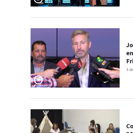
Jo
en
Fr
3 d
Co