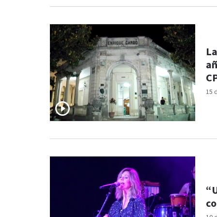
La
añ
C
15 
“U
co