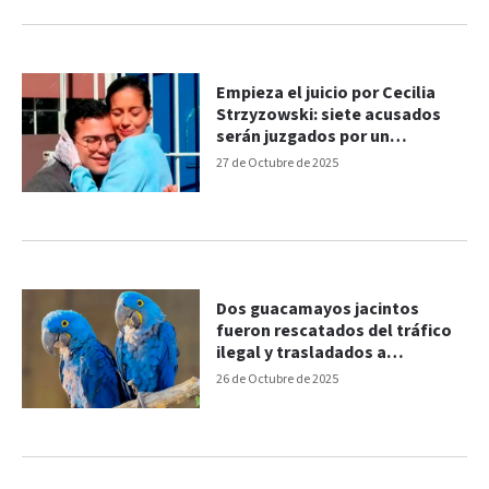
Empieza el juicio por Cecilia
Strzyzowski: siete acusados
serán juzgados por un
femicidio sin cuerpo
27 de Octubre de 2025
Dos guacamayos jacintos
fueron rescatados del tráfico
ilegal y trasladados a
Temaikèn
26 de Octubre de 2025