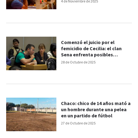
4 de Noviembre de 2025
Comenzó el juicio por el
femicidio de Cecilia: el clan
Sena enfrenta posibles
perpetuas
28 de Octubre de 2025
Chaco: chico de 14 años mató a
un hombre durante una pelea
en un partido de fútbol
27 de Octubre de 2025