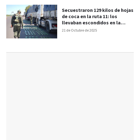
Secuestraron 129 kilos de hojas
de coca en la ruta 11: los
llevaban escondidos en la
cabina de dos camiones
21 de Octubre de 2025