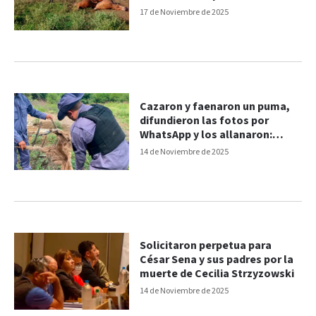
17 de Noviembre de 2025
Cazaron y faenaron un puma,
difundieron las fotos por
WhatsApp y los allanaron:
siguen en libertad
14 de Noviembre de 2025
Solicitaron perpetua para
César Sena y sus padres por la
muerte de Cecilia Strzyzowski
14 de Noviembre de 2025