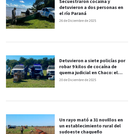
Secuestraron cocaína y
detuvieron a dos personas en
el río Paraná
26 de Diciembre de 2025
Detuvieron a siete policías por
robar 9 kilos de cocaína de
quema judicial en Chaco: el
video que los delató
20 de Diciembre de 2025
Un rayo mató a 31 novillos en
un establecimiento rural del
sudoeste chaqueño