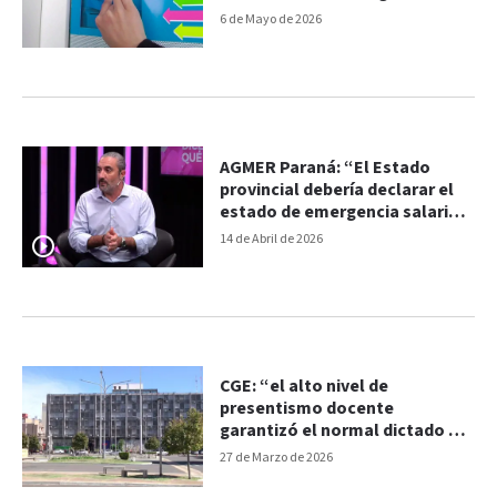
6 de Mayo de 2026
AGMER Paraná: “El Estado
provincial debería declarar el
estado de emergencia salarial
de los trabajadores de
14 de Abril de 2026
educación"
CGE: “el alto nivel de
presentismo docente
garantizó el normal dictado de
clases”
27 de Marzo de 2026