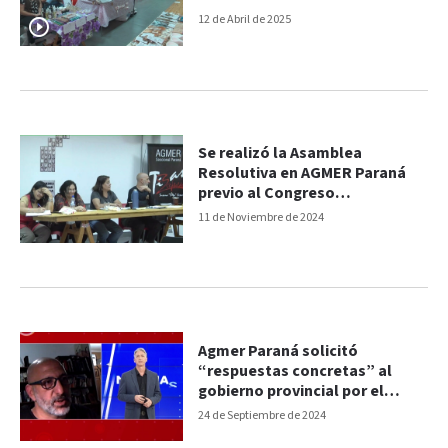
12 de Abril de 2025
Se realizó la Asamblea
Resolutiva en AGMER Paraná
previo al Congreso
Extraordinario
11 de Noviembre de 2024
Agmer Paraná solicitó
“respuestas concretas” al
gobierno provincial por el
conflicto docente
24 de Septiembre de 2024