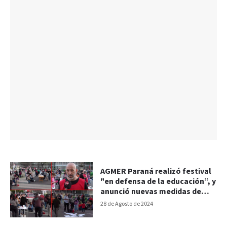
AGMER Paraná realizó festival
"en defensa de la educación”, y
anunció nuevas medidas de
lucha
28 de Agosto de 2024