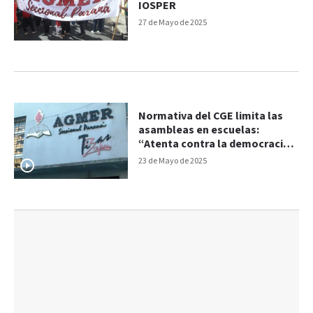
IOSPER
27 de Mayo de 2025
Normativa del CGE limita las
asambleas en escuelas:
“Atenta contra la democracia
docente”
23 de Mayo de 2025