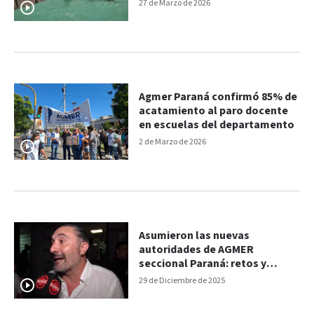
departamento
27 de Marzo de 2026
Agmer Paraná confirmó 85% de
acatamiento al paro docente
en escuelas del departamento
2 de Marzo de 2026
Asumieron las nuevas
autoridades de AGMER
seccional Paraná: retos y
desafíos para el 2026
29 de Diciembre de 2025