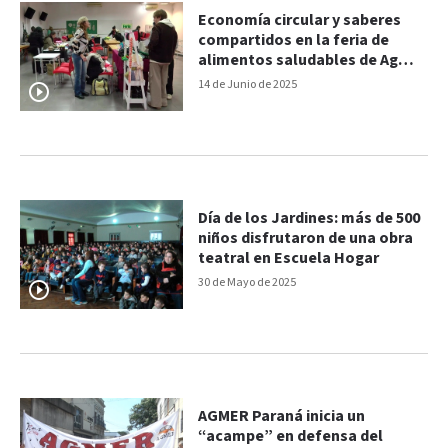
Economía circular y saberes
compartidos en la feria de
alimentos saludables de Agmer
Paraná
14 de Junio de 2025
Día de los Jardines: más de 500
niños disfrutaron de una obra
teatral en Escuela Hogar
30 de Mayo de 2025
AGMER Paraná inicia un
“acampe” en defensa del