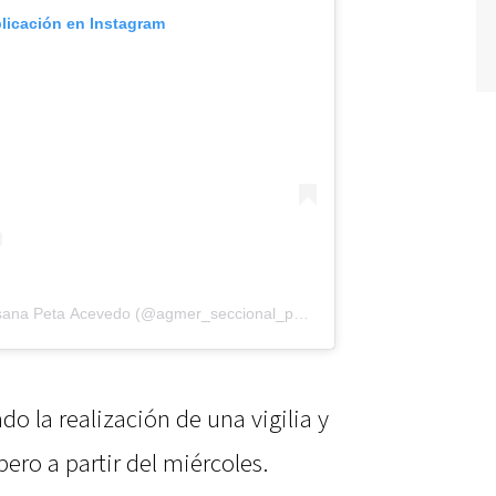
blicación en Instagram
Una publicación compartida de Susana Peta Acevedo (@agmer_seccional_parana)
do la realización de una vigilia y
ero a partir del miércoles.