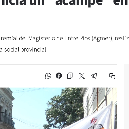
icia un “acampe” en 
remial del Magisterio de Entre Ríos (Agmer), reali
 social provincial.