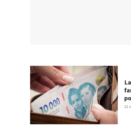
La
fa
po
11 