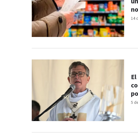
un
no
14 
El
co
po
5 d