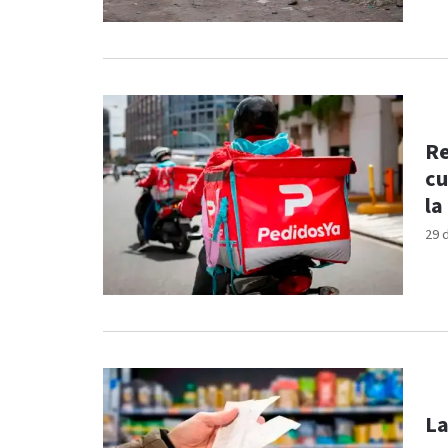
Re
cu
la
29 
La