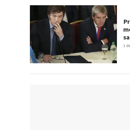
Pr
me
sa
1 d