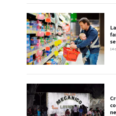
La
fa
se
14 
Cr
co
ne