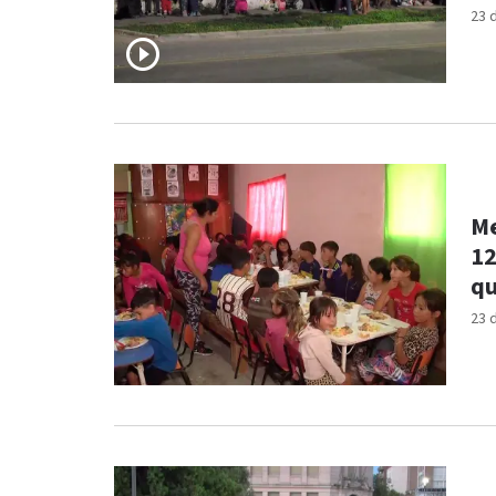
23 
Me
12
qu
23 