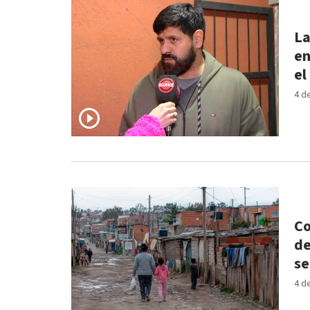
La
en
el
4 d
Co
de
se
4 d