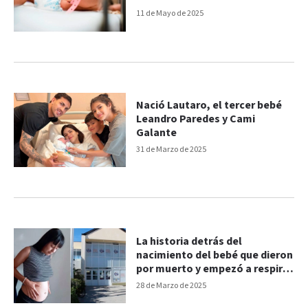
11 de Mayo de 2025
Nació Lautaro, el tercer bebé
Leandro Paredes y Cami
Galante
31 de Marzo de 2025
La historia detrás del
nacimiento del bebé que dieron
por muerto y empezó a respirar
en la morgue: cómo sigue
28 de Marzo de 2025