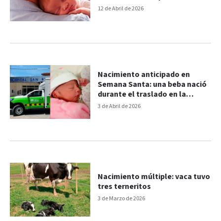
paternidad y otros puntos
12 de Abril de 2026
clave
Nacimiento anticipado en
Semana Santa: una beba nació
durante el traslado en la
ambulancia
3 de Abril de 2026
Nacimiento múltiple: vaca tuvo
tres terneritos
3 de Marzo de 2026