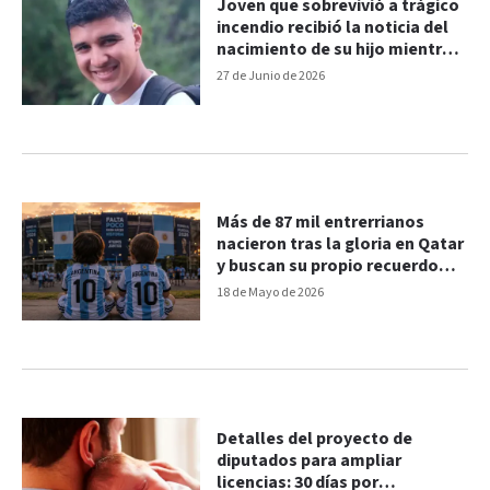
Joven que sobrevivió a trágico
incendio recibió la noticia del
nacimiento de su hijo mientras
continúa su recuperación
27 de Junio de 2026
Más de 87 mil entrerrianos
nacieron tras la gloria en Qatar
y buscan su propio recuerdo
mundialista
18 de Mayo de 2026
Detalles del proyecto de
diputados para ampliar
licencias: 30 días por