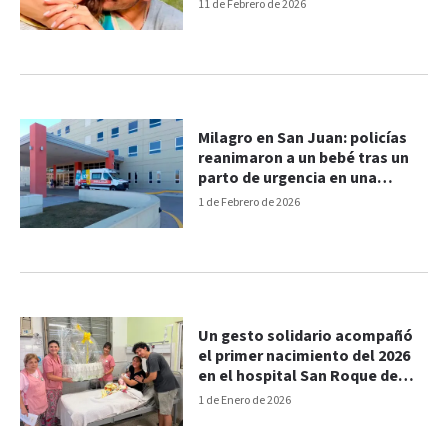
primeros días
11 de Febrero de 2026
Milagro en San Juan: policías
reanimaron a un bebé tras un
parto de urgencia en una
vivienda
1 de Febrero de 2026
Un gesto solidario acompañó
el primer nacimiento del 2026
en el hospital San Roque de
Paraná
1 de Enero de 2026