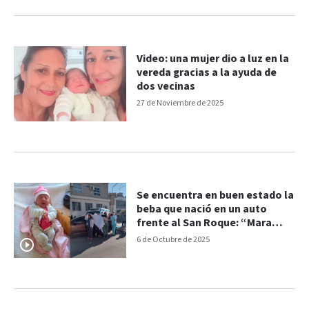
Video: una mujer dio a luz en la
vereda gracias a la ayuda de
dos vecinas
27 de Noviembre de 2025
Se encuentra en buen estado la
beba que nació en un auto
frente al San Roque: “Mara
está muy bien”
6 de Octubre de 2025