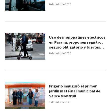
6 de Julio de 2026
Uso de monopatines eléctricos
en Paraná: proponen registro,
seguro obligatorio y fuertes
multas
6 de Julio de 2026
Frigerio inauguró el primer
jardín maternal municipal de
Sauce Montrull
1 de Julio de 2026