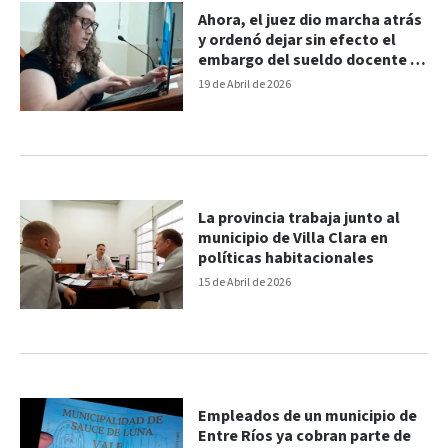
Ahora, el juez dio marcha atrás
y ordenó dejar sin efecto el
embargo del sueldo docente a
concejal
19 de Abril de 2026
La provincia trabaja junto al
municipio de Villa Clara en
políticas habitacionales
15 de Abril de 2026
Empleados de un municipio de
Entre Ríos ya cobran parte de