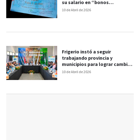
su salario en “bonos
alimentarios”
10 de Abril de 2026
Frigerio instó a seguir
trabajando provincia y
municipios para lograr cambios
que lleguen a la gente
10 de Abril de 2026