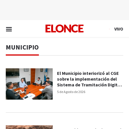
EN VIVO
VIVO
MUNICIPIO
El Municipio interiorizó al CGE
sobre la implementación del
Sistema de Tramitación Digital
Inteligente
5 de Agosto de 2026