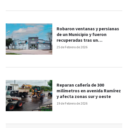
Robaron ventanas y persianas
de un Municipio y fueron
recuperadas tras un
allanamiento
25 de Febrero de 2026
Reparan cañería de 300
milímetros en avenida Ramírez
y afecta zonas sur y oeste
19 de Febrero de 2026