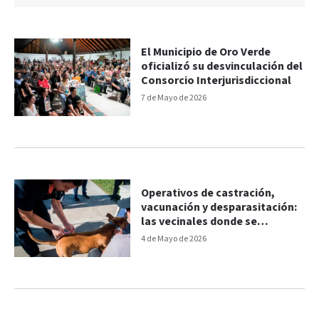
El Municipio de Oro Verde
oficializó su desvinculación del
Consorcio Interjurisdiccional
7 de Mayo de 2026
Operativos de castración,
vacunación y desparasitación:
las vecinales donde se
realizarán
4 de Mayo de 2026