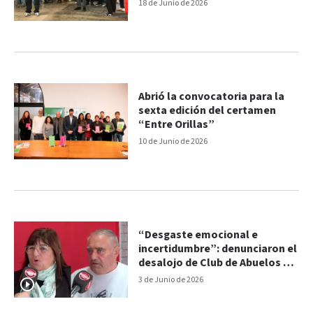
18 de Junio de 2026
Abrió la convocatoria para la
sexta edición del certamen
“Entre Orillas”
10 de Junio de 2026
“Desgaste emocional e
incertidumbre”: denunciaron el
desalojo de Club de Abuelos de
Colonia Avellaneda
3 de Junio de 2026