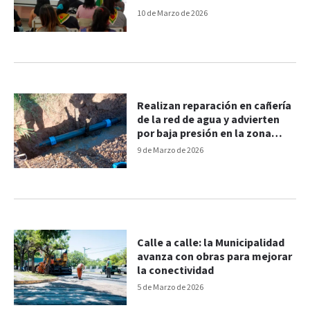
10 de Marzo de 2026
Realizan reparación en cañería
de la red de agua y advierten
por baja presión en la zona
oeste
9 de Marzo de 2026
Calle a calle: la Municipalidad
avanza con obras para mejorar
la conectividad
5 de Marzo de 2026