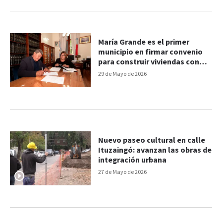
María Grande es el primer
municipio en firmar convenio
para construir viviendas con
financiamiento provincial
29 de Mayo de 2026
Nuevo paseo cultural en calle
Ituzaingó: avanzan las obras de
integración urbana
27 de Mayo de 2026