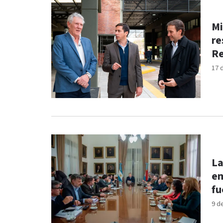
Mi
re
Re
17 
La
em
fu
9 d