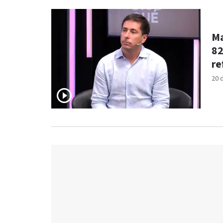
Ma
82
re
20 