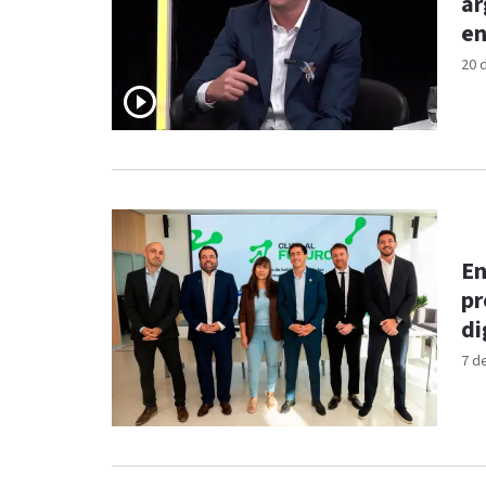
ar
en
20 
En
pr
di
7 d