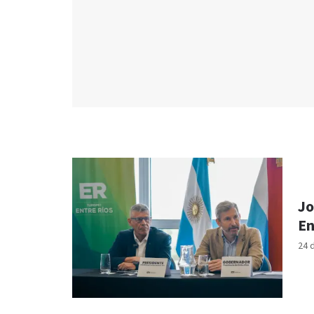
Jo
En
24 