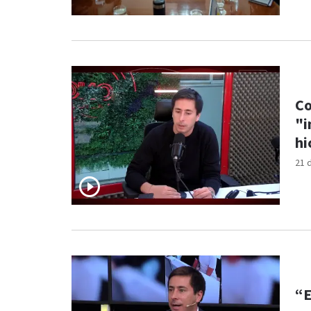
Co
"i
hi
21 
“E