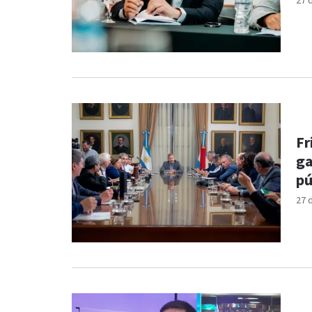
27 
Fr
ga
pú
27 