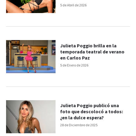
gente me juzga"
5 de Abril de 2026
Julieta Poggio brilla en la
temporada teatral de verano
en Carlos Paz
5 de Enero de 2026
Julieta Poggio publicó una
foto que descolocó a todos:
¿en la dulce espera?
28 de Diciembre de 2025