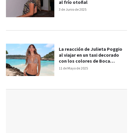
al frío otoñal
3 de Junio de 2025
La reacción de Julieta Poggio
al viajar en un taxi decorado
con los colores de Boca
Juniors
11 de Mayo de 2025